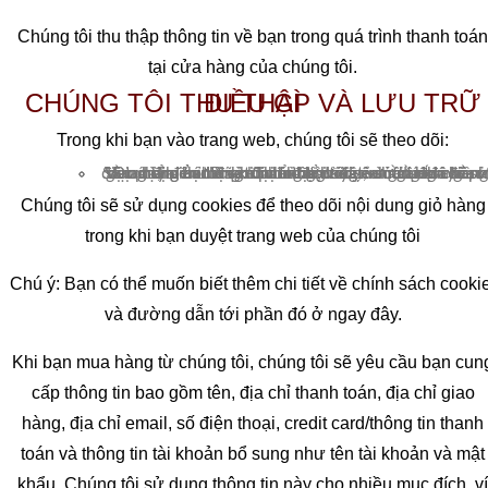
Chúng tôi thu thập thông tin về bạn trong quá trình thanh toán
tại cửa hàng của chúng tôi.
CHÚNG TÔI THU THẬP VÀ LƯU TRỮ ĐIỀU GÌ
Trong khi bạn vào trang web, chúng tôi sẽ theo dõi:
Sản phẩm bạn đã xem: chúng tôi sẽ sử dụng cho, ví dụ, hiển thị sản phẩm bạn đã xem gần đây
Địa chỉ giao hàng: Chúng tôi sẽ yêu cầu bạn điền điều này để chúng tôi có thể, ví dụ, ước tính chi phí giao hàng trước khi bạn đặt hàng, và gửi đơn hàng cho bạn!
Vị trí, địa chỉ IP và loại trình duyệt: chúng tôi sẽ sử dụng cho các mục đích như ước tính thuế và giao hàng
Chúng tôi sẽ sử dụng cookies để theo dõi nội dung giỏ hàng
trong khi bạn duyệt trang web của chúng tôi
Chú ý: Bạn có thể muốn biết thêm chi tiết về chính sách cookie
và đường dẫn tới phần đó ở ngay đây.
Khi bạn mua hàng từ chúng tôi, chúng tôi sẽ yêu cầu bạn cun
cấp thông tin bao gồm tên, địa chỉ thanh toán, địa chỉ giao
hàng, địa chỉ email, số điện thoại, credit card/thông tin thanh
toán và thông tin tài khoản bổ sung như tên tài khoản và mật
khẩu. Chúng tôi sử dụng thông tin này cho nhiều mục đích, ví