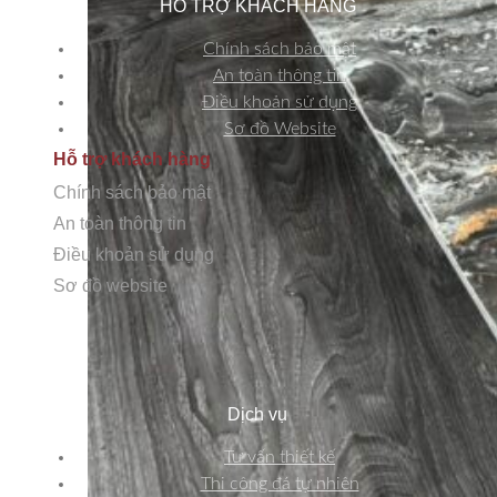
HỖ TRỢ KHÁCH HÀNG
Chính sách bảo mật
An toàn thông tin
Điều khoản sử dụng
Sơ đồ Website
Hỗ trợ khách hàng
Chính sách bảo mật
An toàn thông tin
Điều khoản sử dụng
Sơ đồ website
Dịch vụ
Tư vấn thiết kế
Thi công đá tự nhiên