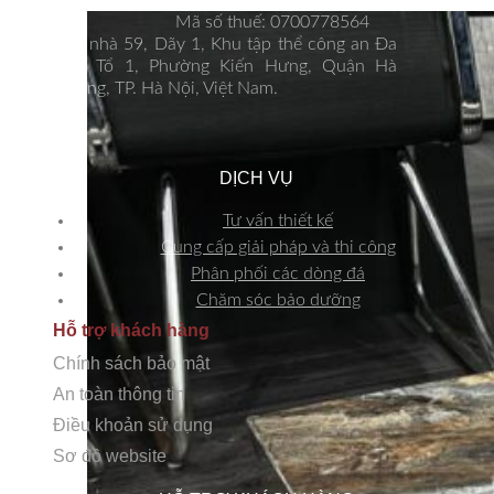
Email: kinhdoanh@hsstone.vn
Mã số thuế: 0700778564
Số nhà 59, Dãy 1, Khu tập thể công an Đa
Sỹ, Tổ 1, Phường Kiến Hưng, Quận Hà
Đông, TP. Hà Nội, Việt Nam.
DỊCH VỤ
Tư vấn thiết kế
Cung cấp giải pháp và thi công
Phân phối các dòng đá
Chăm sóc bảo dưỡng
Hỗ trợ khách hàng
Chính sách bảo mật
An toàn thông tin
Điều khoản sử dụng
Sơ đồ website