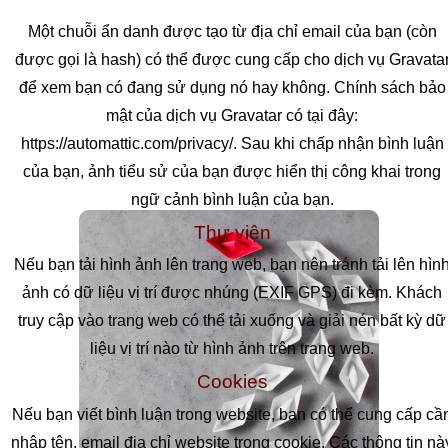
Một chuỗi ẩn danh được tạo từ địa chỉ email của bạn (còn
được gọi là hash) có thể được cung cấp cho dịch vụ Gravata
để xem bạn có đang sử dụng nó hay không. Chính sách bảo
mật của dịch vụ Gravatar có tại đây:
https://automattic.com/privacy/. Sau khi chấp nhận bình luận
của bạn, ảnh tiểu sử của bạn được hiển thị công khai trong
ngữ cảnh bình luận của bạn.
Thư viện
Nếu bạn tải hình ảnh lên trang web, bạn nên tránh tải lên hìn
ảnh có dữ liệu vị trí được nhúng (EXIF GPS) đi kèm. Khách
truy cập vào trang web có thể tải xuống và giải nén bất kỳ dữ
liệu vị trí nào từ hình ảnh trên trang web.
Cookies
Nếu bạn viết bình luận trong website, bạn có thể cung cấp cầ
nhập tên, email địa chỉ website trong cookie. Các thông tin nà