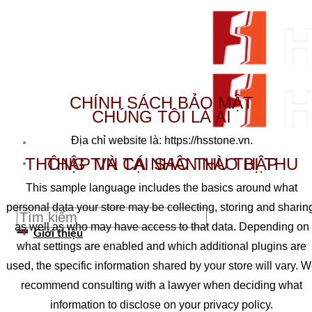
Skip to content
CHÍNH SÁCH BẢO MẬT
CHÚNG TÔI LÀ AI
Địa chỉ website là: https://hsstone.vn.
THÔNG TIN CÁ NHÂN NÀO BỊ THU THẬP VÀ TẠI SAO THU THẬP
From Surfaces to Spaces
This sample language includes the basics around what
personal data your store may be collecting, storing and sharin
Tìm kiếm:
as well as who may have access to that data. Depending on
Giới thiệu
what settings are enabled and which additional plugins are
used, the specific information shared by your store will vary. 
recommend consulting with a lawyer when deciding what
information to disclose on your privacy policy.