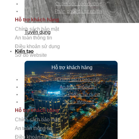
Chăm sóc bảo dưỡng
Phân phối đá tự nhiên
Hỗ trợ khách hàng
Chính sách bảo mật
Tuyển dụng
An toàn thông tin
Điều khoản sử dụng
Kiến tạo
Sơ đồ website
Hỗ trợ khách hàng
Chính sách bảo mật
An toàn thông tin
Điều khoản sử dụng
Sơ đồ Website
Hỗ trợ khách hàng
Chính sách bảo mật
An toàn thông tin
Điều khoản sử dụng