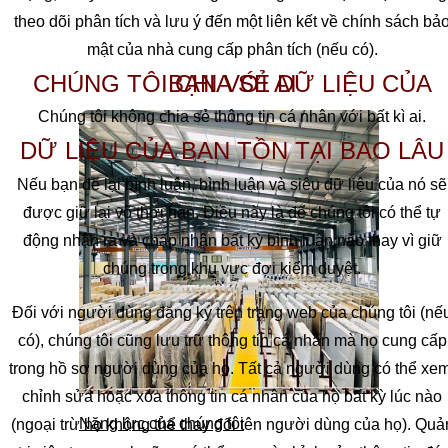
theo dõi phân tích và lưu ý đến một liên kết về chính sách bả
mật của nhà cung cấp phân tích (nếu có).
CHÚNG TÔI CHIA SẺ DỮ LIỆU CỦA BẠN VỚI AI
Chúng tôi không chia sẻ thông tin cá nhân với bất kì ai.
DỮ LIỆU CỦA BẠN TỒN TẠI BAO LÂU
Nếu bạn để lại bình luận, bình luận và siêu dữ liệu của nó sẽ
được giữ lại vô thời hạn. Điều này là để chúng tôi có thể tự
động nhận ra và chấp nhận bất kỳ bình luận nào thay vì giữ
chúng trong khu vực đợi kiểm duyệt.
Đối với người dùng đăng ký trên trang web của chúng tôi (nế
có), chúng tôi cũng lưu trữ thông tin cá nhân mà họ cung cấp
trong hồ sơ người dùng của họ. Tất cả người dùng có thể xem
chỉnh sửa hoặc xóa thông tin cá nhân của họ bất kỳ lúc nào
Năng lực của chúng tôi
(ngoại trừ họ không thể thay đổi tên người dùng của họ). Quả