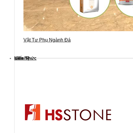
Vật Tư Phụ Ngành Đá
Kiến Thức
Liên hệ