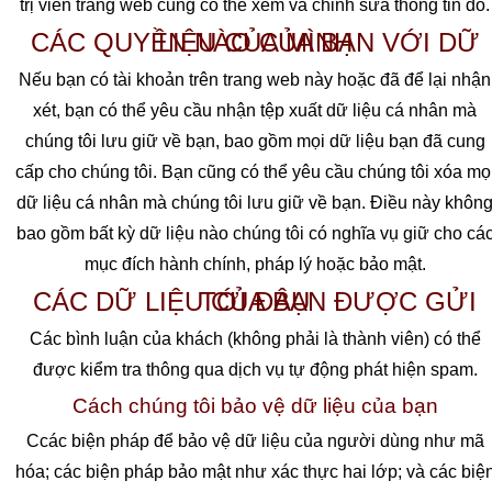
trị viên trang web cũng có thể xem và chỉnh sửa thông tin đó.
CÁC QUYỀN NÀO CỦA BẠN VỚI DỮ LIỆU CỦA MÌNH
Nếu bạn có tài khoản trên trang web này hoặc đã để lại nhận
xét, bạn có thể yêu cầu nhận tệp xuất dữ liệu cá nhân mà
chúng tôi lưu giữ về bạn, bao gồm mọi dữ liệu bạn đã cung
cấp cho chúng tôi. Bạn cũng có thể yêu cầu chúng tôi xóa mọ
dữ liệu cá nhân mà chúng tôi lưu giữ về bạn. Điều này khôn
bao gồm bất kỳ dữ liệu nào chúng tôi có nghĩa vụ giữ cho cá
mục đích hành chính, pháp lý hoặc bảo mật.
CÁC DỮ LIỆU CỦA BẠN ĐƯỢC GỬI TỚI ĐÂU
Các bình luận của khách (không phải là thành viên) có thể
được kiểm tra thông qua dịch vụ tự động phát hiện spam.
Cách chúng tôi bảo vệ dữ liệu của bạn
Ccác biện pháp để bảo vệ dữ liệu của người dùng như mã
hóa; các biện pháp bảo mật như xác thực hai lớp; và các biệ