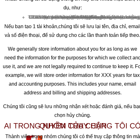
dụ, như:
Xử lý thanh toán và ngăn chặn gian lận.
Tuân thủ mọi quy định mà chúng tôi đặt ra, chẳng hạn như là bị tính thuế
Trả lời các yêu cầu của bạn, bao gồm cả việc hoàn lại tiền và khiếu nại
Gửi cho bạn tin nhắn khuyến mãi, nếu bạn nhận được chúng
Gửi cho bạn thông tin về tài khoản và đơn hàng mà bạn đã đặt
Cải thiện chất lượng dịch vụ bán hàng của cửa hàng chúng tôi
Thiết lập tài khoản của bạn trên dịch vụ của chúng tôi
Nếu bạn tạo 1 tài khoản,chúng tôi sẽ lưu lại tên, địa chỉ, emai
và số điện thoại, để sử dụng cho các lần thanh toán tiếp theo
We generally store information about you for as long as we
need the information for the purposes for which we collect an
use it, and we are not legally required to continue to keep it. F
example, we will store order information for XXX years for tax
and accounting purposes. This includes your name, email
address and billing and shipping addresses.
Chúng tôi cũng sẽ lưu những nhận xét hoặc đánh giá, nếu bạ
chọn hủy chúng.
AI TRONG NHÓM CỦA CHÚNG TÔI CÓ QUYỀN TRUY CẬP
Thành viên trong nhóm chúng tôi có thể truy cập thông tin mà