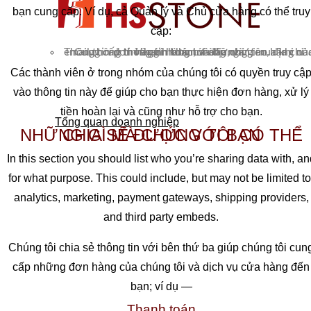
bạn cung cấp. Ví dụ, cả Quản lý và Chủ cửa hàng có thể truy
cập:
Thông tin đơn hàng như mua những gì, mua khi nào và gửi hàng tới đâu, và
Cung cấp thông tin khách hàng như tên, địa chỉ email,thông tin thanh toán, và địa chỉ giao hàng của bạn.
Các thành viên ở trong nhóm của chúng tôi có quyền truy cậ
vào thông tin này để giúp cho bạn thực hiện đơn hàng, xử lý
tiền hoàn lại và cũng như hỗ trợ cho bạn.
Tổng quan doanh nghiệp
NHỮNG GÌ MÀ CHÚNG TÔI CÓ THỂ CHIA SẼ ĐƯỢC VỚI BẠN
In this section you should list who you’re sharing data with, an
for what purpose. This could include, but may not be limited to
analytics, marketing, payment gateways, shipping providers,
and third party embeds.
Chúng tôi chia sẻ thông tin với bên thứ ba giúp chúng tôi cun
cấp những đơn hàng của chúng tôi và dịch vụ cửa hàng đến
bạn; ví dụ —
Thanh toán