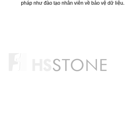
pháp như đào tạo nhân viên về bảo vệ dữ liệu.
CÔNG TY CỔ PHẦN XÂY DỰNG HS VIỆT NAM
Điện thoại:
0988 527 222 (Ms. Thư)
0988 851 485 (Mr. Hùng)