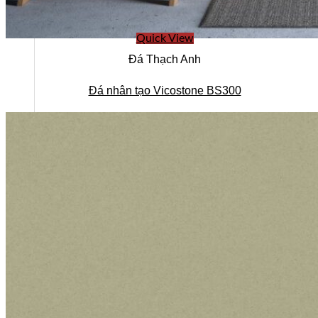
Quick View
Đá Thạch Anh
CÔNG TY CỔ PHẦN HSSTONE
Đá nhân tạo Vicostone BS300
Điện thoại: 0988 527 222
Email: kinhdoanh@hsstone.vn
Mã số thuế: 0110421554
Số nhà NV37, Khu đô thị mới Trung Văn, đường T
Nội, Việt Nam
Trụ sở:
Số nhà 59, Dãy 1, Khu tập thể công an Đ