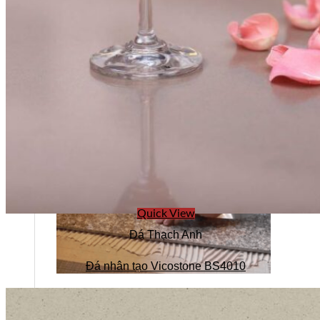
Stone design
Quick View
Đá Thạch Anh
Đá nhân tạo Vicostone BS4010
Stone Construction