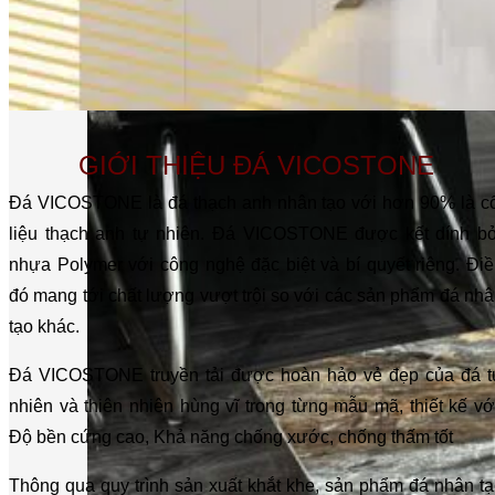
GIỚI THIỆU ĐÁ VICOSTONE
Đá VICOSTONE là đá thạch anh nhân tạo với hơn 90% là cố
liệu thạch anh tự nhiên. Đá VICOSTONE được kết dính bở
nhựa Polymer với công nghệ đặc biệt và bí quyết riêng. Đi
đó mang tới chất lượng vượt trội so với các sản phẩm đá nh
tạo khác.
Đá VICOSTONE truyền tải được hoàn hảo vẻ đẹp của đá t
nhiên và thiên nhiên hùng vĩ trong từng mẫu mã, thiết kế vớ
Độ bền cứng cao, Khả năng chống xước, chống thấm tốt
Thông qua quy trình sản xuất khắt khe, sản phẩm đá nhân t