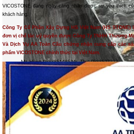
VICOSTONE đang ngày càng nhận được sự yêu thích củ
khách hàng.
Công Ty Cổ Phần Xây Dựng HS Việt Nam (HS STONE) l
đơn vị chế tác uỷ quyền được Công Ty TNHH Thương Mạ
Và Dịch Vụ AA Toàn Cầu chứng nhận cung cấp các sả
phẩm VICOSTONE chính thức tại Việt Nam.
Mr. Hùng: 0988851485
Ms. Thư: 0988527222