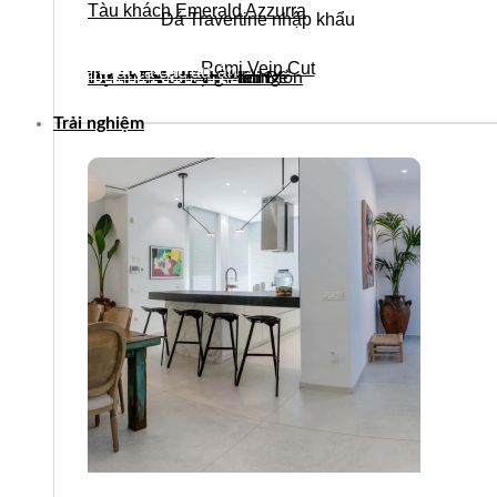
Tàu khách Emerald Azzurra
Đá Travertine nhập khẩu
Romi Vein Cut
Xem tất cả các dự án
Dự án nhà khách Nam Đế
Dự án khách sạn Miếu Môn
Tòa nhà VinaFor Building
Trụ sở Tân Hoàng Minh
Trải nghiệm