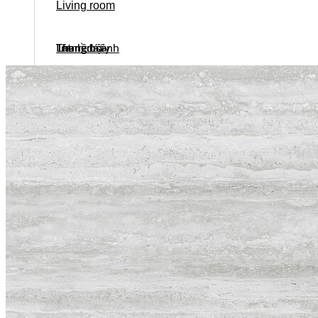
Living room
Lát nền sảnh
Thang bộ
Thang máy
Tranh đá
Bếp