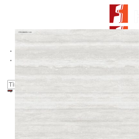
Skip to content
From Surfaces to Spaces
Tìm kiếm:
Giới thiệu