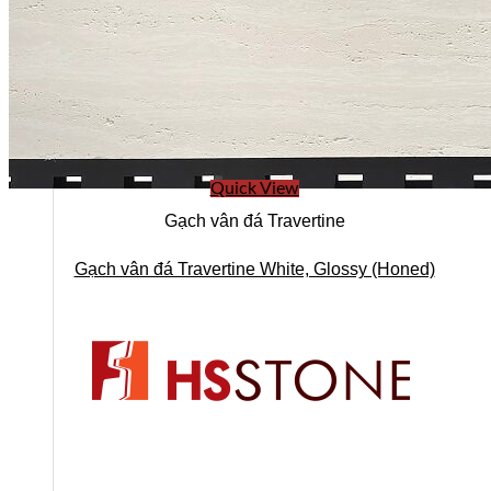
Vật Tư Phụ Ngành Đá
Kiến Thức
Liên hệ
Quick View
Gạch vân đá Travertine
Gạch vân đá Travertine White, Glossy (Honed)