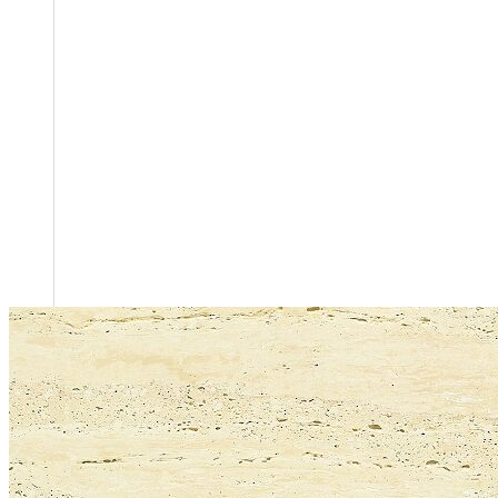
CÔNG TY CỔ PHẦN HSSTONE
Điện thoại: 0988 527 222
Email: kinhdoanh@hsstone.vn
Mã số thuế: 0110421554
Số nhà NV37, Khu đô thị mới Trung Văn, đường T
Nội, Việt Nam
Trụ sở:
Số nhà 59, Dãy 1, Khu tập thể công an Đ