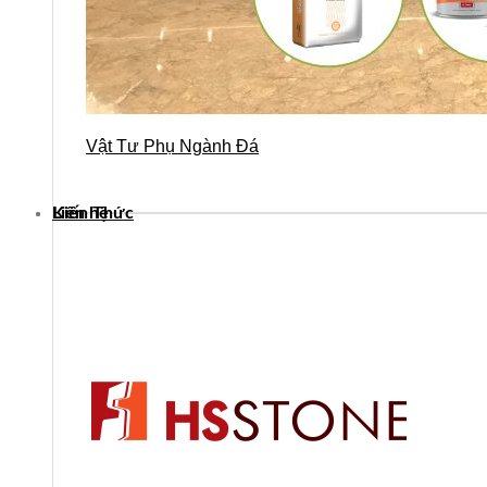
Vật Tư Phụ Ngành Đá
Kiến Thức
Liên hệ