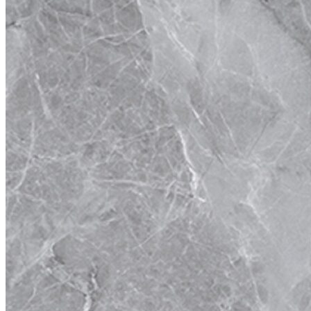
CÔNG TY CỔ PHẦN HSSTONE
Điện thoại: 0988 527 222
Email: kinhdoanh@hsstone.vn
Mã số thuế: 0110421554
Số nhà NV37, Khu đô thị mới Trung Văn, đường T
Nội, Việt Nam
Trụ sở:
Số nhà 59, Dãy 1, Khu tập thể công an Đ