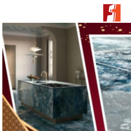
Skip to content
From Surfaces to Spaces
Tìm kiếm:
Giới thiệu