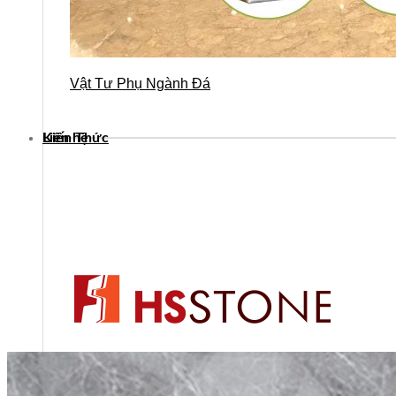
Vật Tư Phụ Ngành Đá
Kiến Thức
Liên hệ