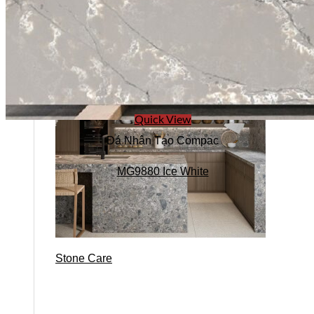
Quick View
Đá Nhân Tạo Compac
MG9880 Ice White
Stone Care