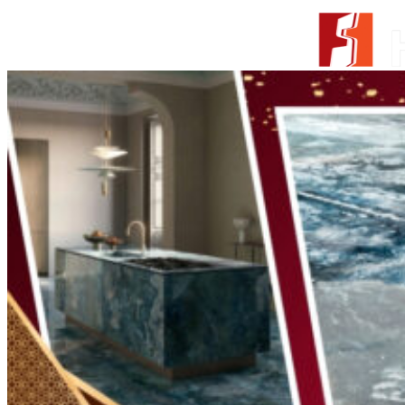
Skip to content
From Surfaces to Spaces
Tìm kiếm:
Giới thiệu