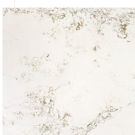
CÔNG TY CỔ PHẦN HSSTONE
Điện thoại: 0988 527 222
Email: kinhdoanh@hsstone.vn
Mã số thuế: 0110421554
Số nhà NV37, Khu đô thị mới Trung Văn, đường T
Nội, Việt Nam
Trụ sở:
Số nhà 59, Dãy 1, Khu tập thể công an Đ