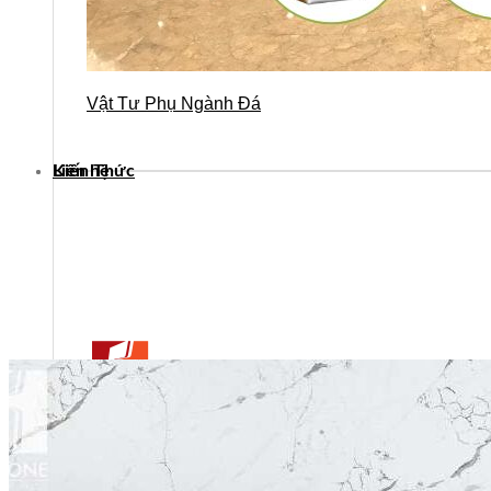
Vật Tư Phụ Ngành Đá
Kiến Thức
Liên hệ