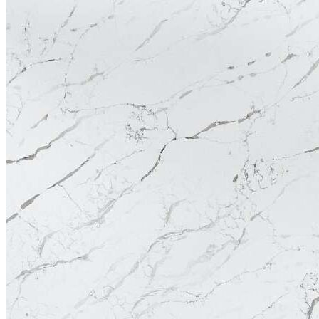
CÔNG TY CỔ PHẦN HSSTONE
Điện thoại: 0988 527 222
Email: kinhdoanh@hsstone.vn
Mã số thuế: 0110421554
Số nhà NV37, Khu đô thị mới Trung Văn, đường T
Nội, Việt Nam
Trụ sở:
Số nhà 59, Dãy 1, Khu tập thể công an Đ