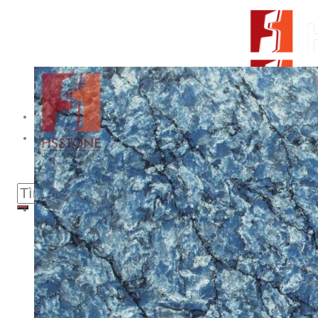
Skip to content
From Surfaces to Spaces
Tìm kiếm:
Giới thiệu