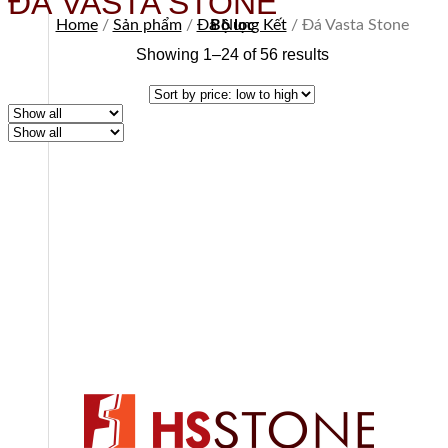
ĐÁ VASTA STONE
Home
/
Sản phẩm
/
Đá Nung Kết
Bộ lọc
/
Đá Vasta Stone
Showing 1–24 of 56 results