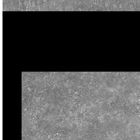
CÔNG TY CỔ PHẦN HSSTONE
Điện thoại: 0988 527 222
Email: kinhdoanh@hsstone.vn
Mã số thuế: 0110421554
Số nhà NV37, Khu đô thị mới Trung Văn, đường T
Nội, Việt Nam
Trụ sở:
Số nhà 59, Dãy 1, Khu tập thể công an Đ