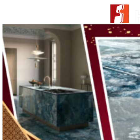
Skip to content
From Surfaces to Spaces
Tìm kiếm:
Giới thiệu