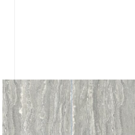
CÔNG TY CỔ PHẦN HSSTONE
Điện thoại: 0988 527 222
Email: kinhdoanh@hsstone.vn
Mã số thuế: 0110421554
Số nhà NV37, Khu đô thị mới Trung Văn, đường T
Nội, Việt Nam
Trụ sở:
Số nhà 59, Dãy 1, Khu tập thể công an Đ