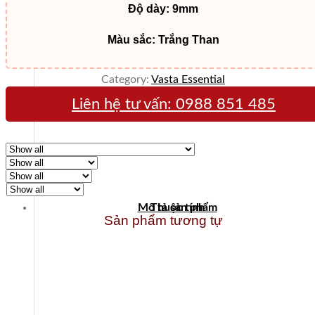
Độ dày: 9mm
Màu sắc: Trắng Than
Category:
Vasta Essential
Liên hệ tư vấn:
0988 851 485
Mô tả sản phẩm
Thuộc tính
Sản phẩm tương tự