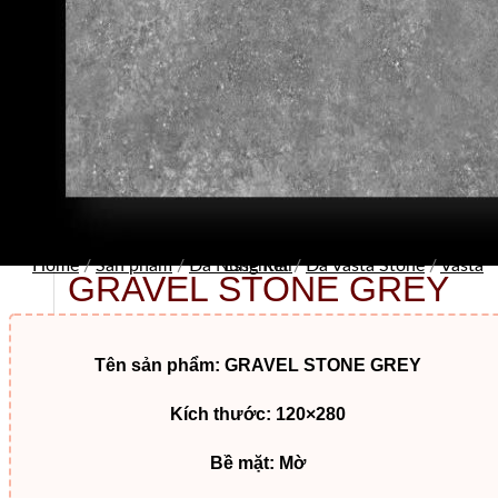
Ban lãnh đạo
Home
/
Sản phẩm
/
Đá Nung Kết
Vasta Essential
/
Đá Vasta Stone
/
GRAVEL STONE GREY
Tên sản phẩm: GRAVEL STONE GREY
Kích thước: 120×280
Bề mặt: Mờ