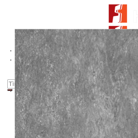
Skip to content
From Surfaces to Spaces
Tìm kiếm:
Giới thiệu