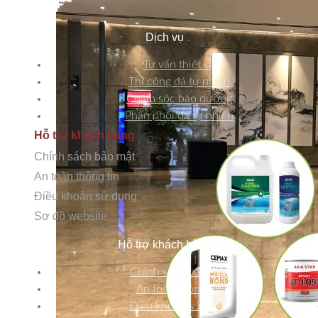
Dịch vụ
Tư vấn thiết kế
Thi công đá tự nhiên
Chăm sóc bảo dưỡng
Phân phối đá tự nhiên
Hỗ trợ khách hàng
Chính sách bảo mật
An toàn thông tin
Điều khoản sử dụng
Sơ đồ website
Hỗ trợ khách hàng
Chính sách bảo mật
An toàn thông tin
Điều khoản sử dụng