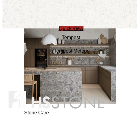
Quick View
Tempest
Tempest Meteor
Stone Care
CÔNG TY CỔ PHẦN XÂY DỰNG HS VIỆT NAM