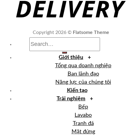
Copyright 2026 ©
Flatsome Theme
Search for:
Giới thiệu
Tổng qua doanh nghiệp
Ban lãnh đạo
Năng lực của chúng tôi
Kiến tạo
Trải nghiệm
Bếp
Lavabo
Tranh đá
Mặt đứng