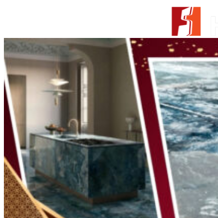
Skip to content
From Surfaces to Spaces
Tìm kiếm:
Giới thiệu