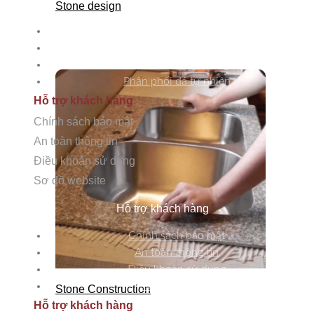
Dịch vụ
Stone design
Tư vấn thiết kế
Thi công đá tự nhiên
Chăm sóc bảo dưỡng
Phân phối đá tự nhiên
Hỗ trợ khách hàng
Chính sách bảo mật
An toàn thông tin
Điều khoản sử dụng
Sơ đồ website
Hỗ trợ khách hàng
Chính sách bảo mật
An toàn thông tin
Điều khoản sử dụng
Sơ đồ Website
Stone Construction
Hỗ trợ khách hàng