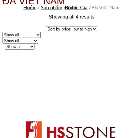
ĐÁ VIỆT NAM
Home
/
Sản phẩm
/
Bộ lọc
Quốc Gia
/
Đá Việt Nam
Showing all 4 results