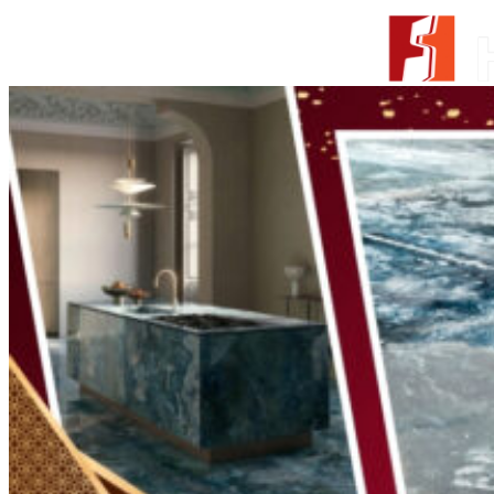
Skip to content
From Surfaces to Spaces
Tìm kiếm:
Giới thiệu