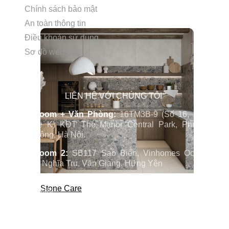
Chính sách bảo mật
An toàn thông tin
Điều khoản sử dụng
Sơ đồ website
LIÊN HỆ VỚI CHÚNG TÔI
Showroom + Văn Phòng:
16TM3B-9 (Số 16, 11TH
Sunrise K) KĐT The Manor Central Park, Phường
Định Công, Hà Nội.
Showroom 2:
SB117 Sao Biển, Vinhomes Ocenan
Park 2, Nghĩa Trụ, Văn Giang, Hưng Yên
Nhà máy chế tác:
Km2 tỉnh lộ 70, xã Tam Hiệp, Thanh
Stone Care
Trì, Hà Nội