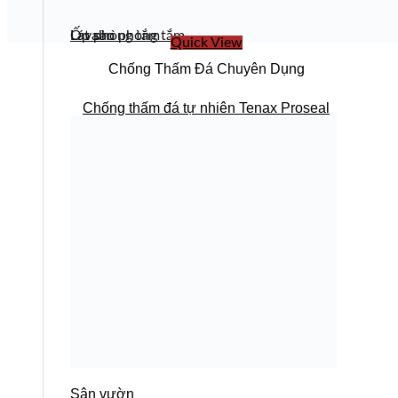
Ốp phòng tắm
Lát sàn phòng tắm
Lavabo
Quick View
Chống Thấm Đá Chuyên Dụng
Chống thấm đá tự nhiên Tenax Proseal
Sân vườn