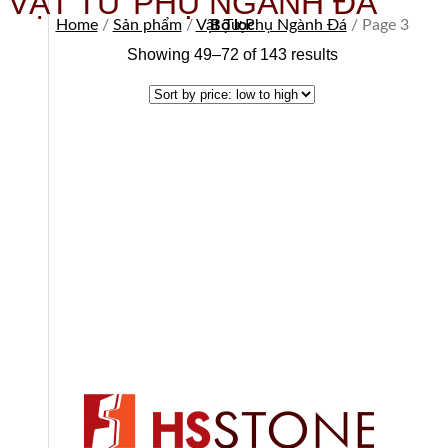
VẬT TƯ PHỤ NGÀNH ĐÁ
Home
/
Sản phẩm
/
Vật Tư Phụ Ngành Đá
Bộ lọc
/
Page 3
Showing 49–72 of 143 results