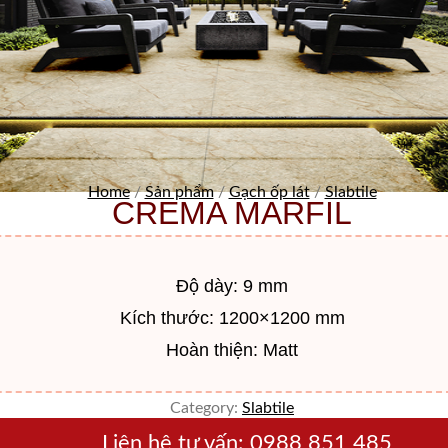
Home
/
Sản phẩm
/
Gạch ốp lát
/
Slabtile
CREMA MARFIL
Độ dày: 9 mm
Kích thước: 1200×1200 mm
Hoàn thiện: Matt
Category:
Slabtile
Liên hệ tư vấn:
0988 851 485