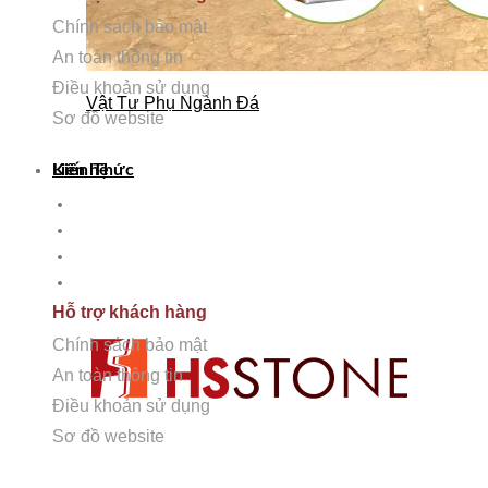
Chính sách bảo mật
An toàn thông tin
Điều khoản sử dụng
Vật Tư Phụ Ngành Đá
Sơ đồ website
Hỗ trợ khách hàng
Kiến Thức
Liên hệ
Chính sách bảo mật
An toàn thông tin
Điều khoản sử dụng
Sơ đồ Website
Hỗ trợ khách hàng
Chính sách bảo mật
An toàn thông tin
Điều khoản sử dụng
Sơ đồ website