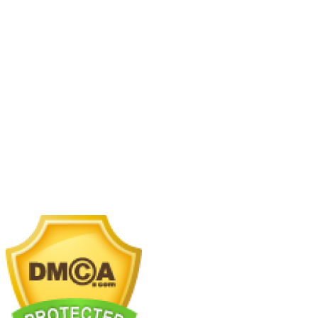
LIÊN HỆ VỚI CHÚNG TÔI
Showroom + Văn Phòng:
16TM3B-9 (Số 16, 11TH
Sunrise K) KĐT The Manor Central Park, Phường
CÔNG TY CỔ PHẦN HSSTONE
Định Công, Hà Nội.
Showroom 2:
SB117 Sao Biển, Vinhomes Ocenan
Điện thoại: 0988 527 222
Park 2, Nghĩa Trụ, Văn Giang, Hưng Yên
Email: kinhdoanh@hsstone.vn
Nhà máy chế tác:
Km2 tỉnh lộ 70, xã Tam Hiệp, Thanh
Trì, Hà Nội
Mã số thuế: 0110421554
Số nhà NV37, Khu đô thị mới Trung Văn, đường T
Nội, Việt Nam
Trụ sở:
Số nhà 59, Dãy 1, Khu tập thể công an Đ