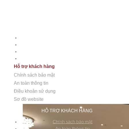
Đông, TP. Hà Nội, Việt Nam.
DỊCH VỤ
Tư vấn thiết kế
Cung cấp giải pháp và thi công
Phân phối các dòng đá
Chăm sóc bảo dưỡng
Hỗ trợ khách hàng
Chính sách bảo mật
An toàn thông tin
Điều khoản sử dụng
Sơ đồ website
HỖ TRỢ KHÁCH HÀNG
Chính sách bảo mật
An toàn thông tin