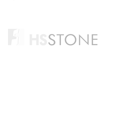
CÔNG TY CỔ PHẦN XÂY DỰNG HS VIỆT NAM
Điện thoại:
0988 527 222 (Ms. Thư)
0988 851 485 (Mr. Hùng)
Email: kinhdoanh@hsstone.vn
Mã số thuế: 0700778564
Số nhà 59, Dãy 1, Khu tập thể công an Đa
Sỹ, Tổ 1, Phường Kiến Hưng, Quận Hà