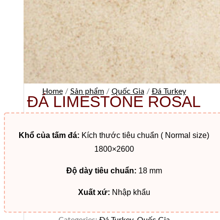
Home
/
Sản phẩm
/
Quốc Gia
/
Đá Turkey
ĐÁ LIMESTONE ROSAL
Khổ của tấm đá:
Kích thước tiêu chuẩn ( Normal size)
1800×2600
Độ dày tiêu chuẩn:
18 mm
Xuất xứ:
Nhập khẩu
Categories:
Đá Turkey
,
Quốc Gia