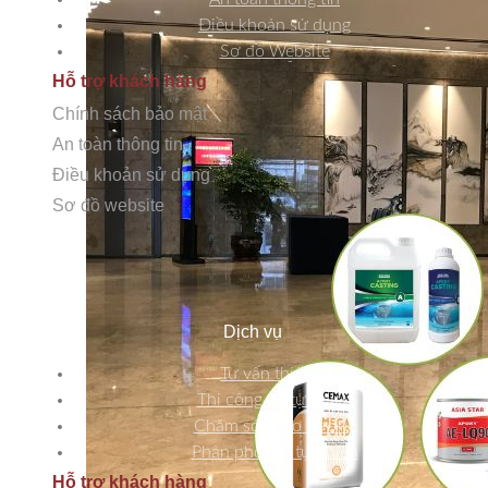
Điều khoản sử dụng
Sơ đồ Website
Hỗ trợ khách hàng
Chính sách bảo mật
An toàn thông tin
Điều khoản sử dụng
Sơ đồ website
Dịch vụ
Tư vấn thiết kế
Thi công đá tự nhiên
Chăm sóc bảo dưỡng
Phân phối đá tự nhiên
Hỗ trợ khách hàng