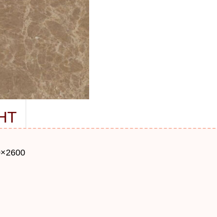
HT
00×2600