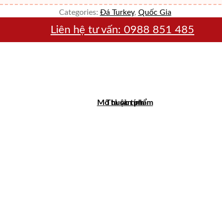
Categories:
Đá Turkey
,
Quốc Gia
Liên hệ tư vấn:
0988 851 485
Mô tả sản phẩm
Thuộc tính