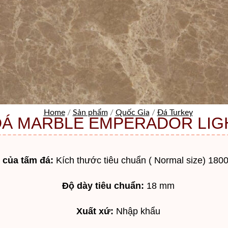
Home
/
Sản phẩm
/
Quốc Gia
/
Đá Turkey
ĐÁ MARBLE EMPERADOR LIG
 của tấm đá:
Kích thước tiêu chuẩn ( Normal size) 18
Độ dày tiêu chuẩn:
18 mm
Xuất xứ:
Nhập khẩu