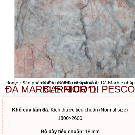
Home
/
Sản phẩm
Đá Marble nhập khẩu
/
Đá tự nhiên nhập khẩu
/
Đá Marble màu tối
/
ĐÁ MARBLE FIOR DI PESCO CARNICO*1
Khổ của tấm đá:
Kích thước tiêu chuẩn (Normal size)
1800×2600
Độ dày tiêu chuẩn:
18 mm