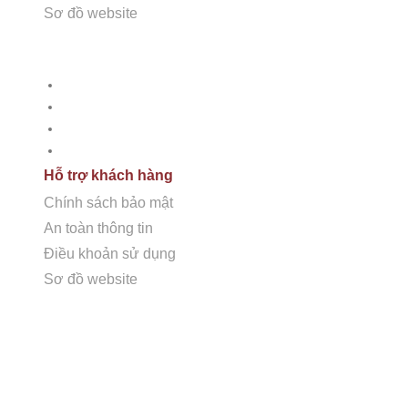
Sơ đồ website
Hỗ trợ khách hàng
Chính sách bảo mật
An toàn thông tin
Điều khoản sử dụng
Sơ đồ Website
Hỗ trợ khách hàng
Chính sách bảo mật
An toàn thông tin
Điều khoản sử dụng
Sơ đồ website
LIÊN HỆ VỚI CHÚNG TÔI
Showroom + Văn Phòng:
16TM3B-9 (Số 16, 11TH