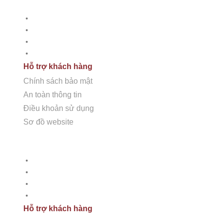
Tư vấn thiết kế
Cung cấp giải pháp và thi công
Phân phối các dòng đá
Chăm sóc bảo dưỡng
CÔNG TY CỔ PHẦN HSSTONE
Hỗ trợ khách hàng
Điện thoại: 0988 527 222
Chính sách bảo mật
An toàn thông tin
Email: kinhdoanh@hsstone.vn
Điều khoản sử dụng
Mã số thuế: 0110421554
Sơ đồ website
Số nhà NV37, Khu đô thị mới Trung Văn, đường T
HỖ TRỢ KHÁCH HÀNG
Nội, Việt Nam
Chính sách bảo mật
An toàn thông tin
Điều khoản sử dụng
Sơ đồ Website
Hỗ trợ khách hàng
Trụ sở:
Số nhà 59, Dãy 1, Khu tập thể công an Đ