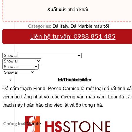
Xuất xứ:
nhập khẩu
Categories:
Đá Italy
,
Đá Marble màu tối
Liên hệ tư vấn:
0988 851 485
Mô tả sản phẩm
Thuộc tính
Đá cẩm thạch Fior di Pesco Carnico là một loại đá rất tinh x
với màu trắng nhạt với các đường vân màu xám, Loại đá c
thạch này hoàn hảo cho việc lát và ốp trong nhà.
Marble
Chủng loại