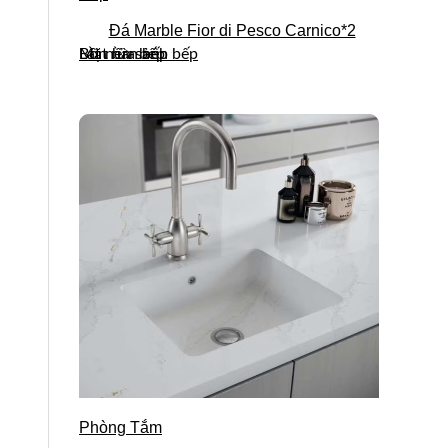
Đá Marble Fior di Pesco Carnico*2
Mặt bàn bếp
Lát nền sảnh bếp
Bồn rửa bếp
Phòng Tắm