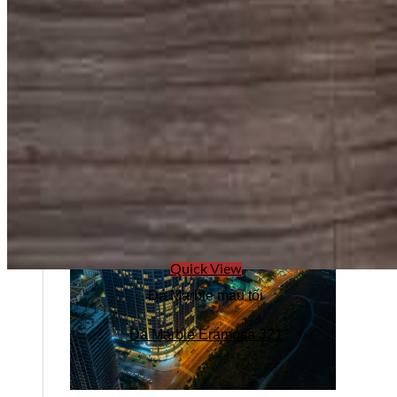
Tuyển dụng
Kiến tạo
Quick View
Đá Marble màu tối
Đá Marble Eramosa 321