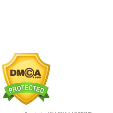
Sunrise K) KĐT The Manor Central Park, Phường
Định Công, Hà Nội.
Showroom 2:
SB117 Sao Biển, Vinhomes Ocenan
Park 2, Nghĩa Trụ, Văn Giang, Hưng Yên
Nhà máy chế tác:
Km2 tỉnh lộ 70, xã Tam Hiệp, Thanh
Trì, Hà Nội