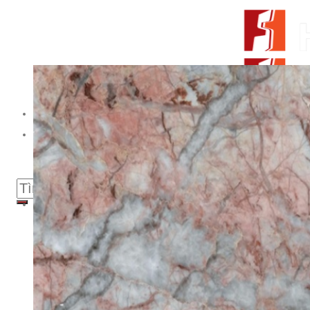
Skip to content
From Surfaces to Spaces
Tìm kiếm:
Giới thiệu