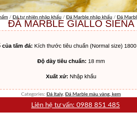
phẩm
/
Đá tự nhiên nhập khẩu
/
Đá Marble nhập khẩu
/
Đá Marbl
ĐÁ MARBLE GIALLO SIENA
 của tấm đá:
Kích thước tiêu chuẩn (Normal size) 180
Độ dày tiêu chuẩn:
18 mm
Xuất xứ:
Nhập khẩu
Categories:
Đá Italy
,
Đá Marble màu vàng, kem
Liên hệ tư vấn:
0988 851 485