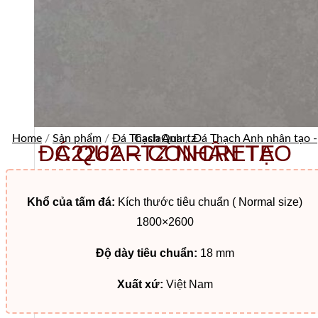
Home
/
Sản phẩm
/
Đá Thạch Anh
Đá Thạch Anh nhân tạo - CaslaQuartz
/
ĐÁ QUARTZ NHÂN TẠO C2262 – CONCRETE
Khổ của tấm đá:
Kích thước tiêu chuẩn ( Normal size)
1800×2600
Độ dày tiêu chuẩn:
18 mm
Xuất xứ:
Việt Nam