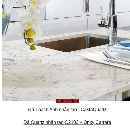
CÔNG TY CỔ PHẦN HSSTONE
Điện thoại: 0988 527 222
Email: kinhdoanh@hsstone.vn
Mã số thuế: 0110421554
Số nhà NV37, Khu đô thị mới Trung Văn, đường T
Nội, Việt Nam
Quick View
Đá Thạch Anh nhân tạo - CaslaQuartz
Đá Quartz nhân tạo C2103 – Onxy Carrara
Trụ sở:
Số nhà 59, Dãy 1, Khu tập thể công an Đ