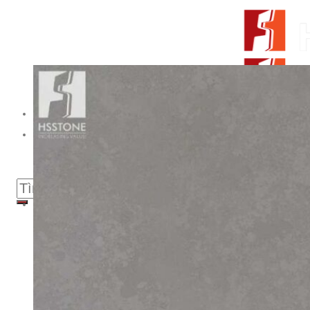
Skip to content
From Surfaces to Spaces
Tìm kiếm:
Giới thiệu