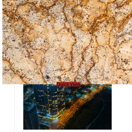
Tuyển dụng
Kiến tạo
Quick View
Đá Granite màu vàng
Đá Granite Solarius