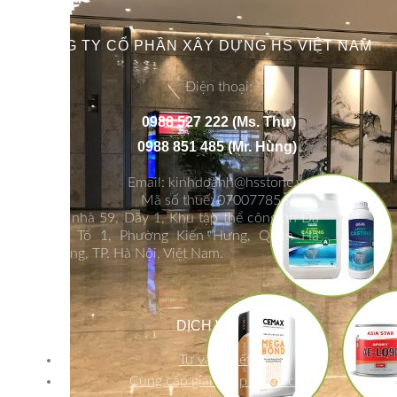
CÔNG TY CỔ PHẦN XÂY DỰNG HS VIỆT NAM
Điện thoại:
0988 527 222 (Ms. Thư)
0988 851 485 (Mr. Hùng)
Email: kinhdoanh@hsstone.vn
Mã số thuế: 0700778564
Số nhà 59, Dãy 1, Khu tập thể công an Đa
Sỹ, Tổ 1, Phường Kiến Hưng, Quận Hà
Đông, TP. Hà Nội, Việt Nam.
DỊCH VỤ
Tư vấn thiết kế
Cung cấp giải pháp và thi công