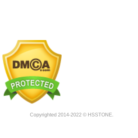
Nhà máy chế tác:
Km2 tỉnh lộ 70, xã Tam Hiệp, Thanh
Trì, Hà Nội
Copyrighted 2014-2022 © HSSTONE.