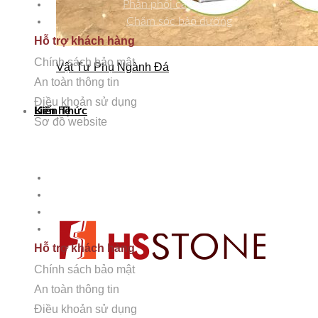
Phân phối các dòng đá
Chăm sóc bảo dưỡng
Hỗ trợ khách hàng
Chính sách bảo mật
Vật Tư Phụ Ngành Đá
An toàn thông tin
Điều khoản sử dụng
Kiến Thức
Liên hệ
Sơ đồ website
HỖ TRỢ KHÁCH HÀNG
Chính sách bảo mật
An toàn thông tin
Điều khoản sử dụng
Sơ đồ Website
Hỗ trợ khách hàng
Chính sách bảo mật
An toàn thông tin
Điều khoản sử dụng