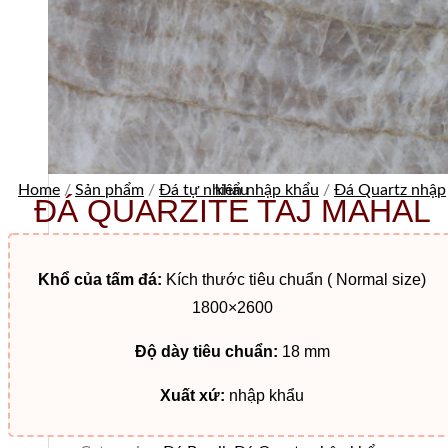
Home
/
Sản phẩm
/
Đá tự nhiên nhập khẩu
Đá Quartz nhập khẩu
/
ĐÁ QUARZITE TAJ MAHAL
Khổ của tấm đá:
Kích thước tiêu chuẩn ( Normal size)
1800×2600
Độ dày tiêu chuẩn:
18 mm
Xuất xứ:
nhập khẩu