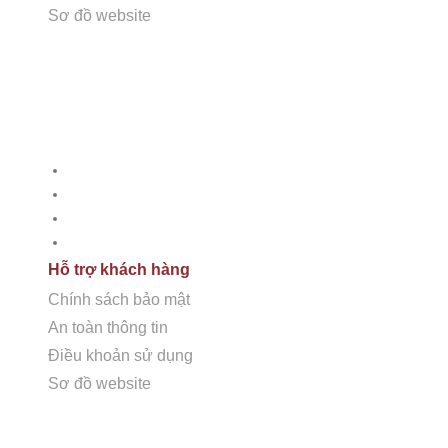
Sơ đồ website
CÔNG TY CỔ PHẦN HSSTONE
Dịch vụ
Điện thoại: 0988 527 222
Tư vấn thiết kế
Thi công đá tự nhiên
Email: kinhdoanh@hsstone.vn
Chăm sóc bảo dưỡng
Phân phối đá tự nhiên
Mã số thuế: 0110421554
Hỗ trợ khách hàng
Số nhà NV37, Khu đô thị mới Trung Văn, đường T
Chính sách bảo mật
Nội, Việt Nam
An toàn thông tin
Điều khoản sử dụng
Sơ đồ website
Hỗ trợ khách hàng
Trụ sở:
Số nhà 59, Dãy 1, Khu tập thể công an Đ