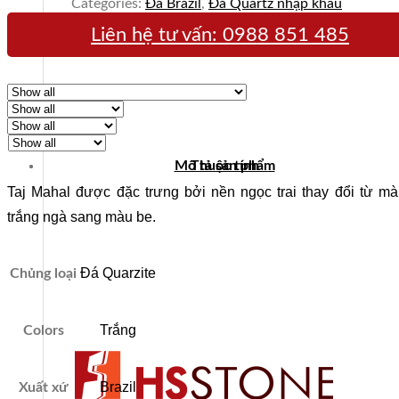
Categories:
Đá Brazil
,
Đá Quartz nhập khẩu
Liên hệ tư vấn:
0988 851 485
Mô tả sản phẩm
Thuộc tính
Taj Mahal được đặc trưng bởi nền ngọc trai thay đổi từ m
trắng ngà sang màu be.
Đá Quarzite
Chủng loại
Trắng
Colors
Brazil
Xuất xứ