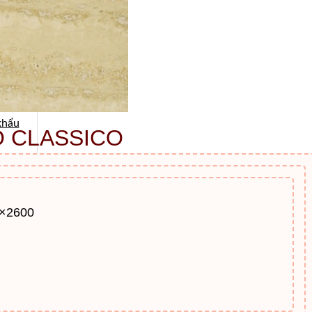
khẩu
 CLASSICO
0×2600