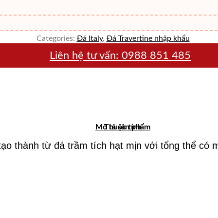
Categories:
Đá Italy
,
Đá Travertine nhập khẩu
Liên hệ tư vấn:
0988 851 485
Mô tả sản phẩm
Thuộc tính
 tạo thành từ đá trầm tích hạt mịn với tổng thể c