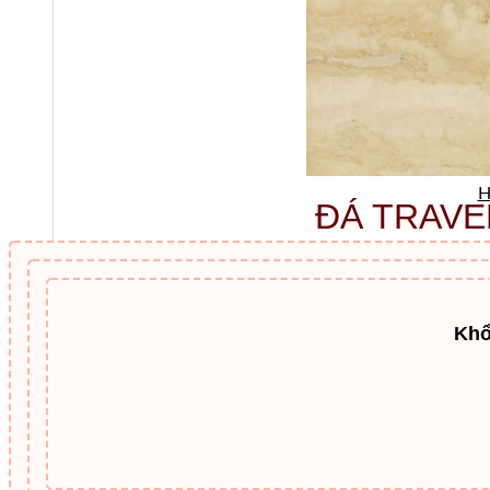
H
ĐÁ TRAVE
Khổ