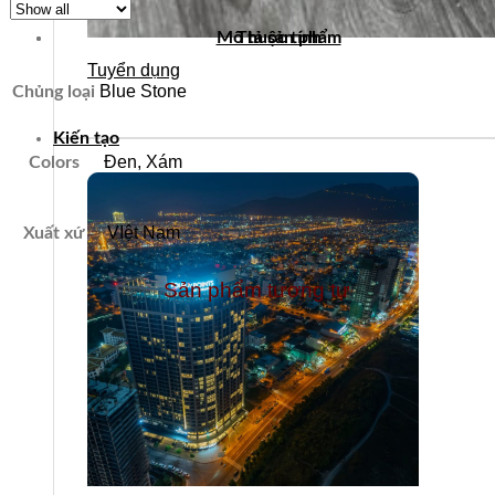
Mô tả sản phẩm
Thuộc tính
Tuyển dụng
Blue Stone
Chủng loại
Kiến tạo
Đen, Xám
Colors
VIệt Nam
Xuất xứ
Sản phẩm tương tự