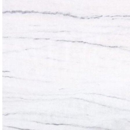
CÔNG TY CỔ PHẦN HSSTONE
Điện thoại: 0988 527 222
Email: kinhdoanh@hsstone.vn
Mã số thuế: 0110421554
Số nhà NV37, Khu đô thị mới Trung Văn, đường T
Nội, Việt Nam
Trụ sở:
Số nhà 59, Dãy 1, Khu tập thể công an Đ