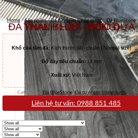
Home
/
Sản phẩm
/
Đá tự nhiên trong nước
/
Đá BlueStone
ĐÁ YNAL BLUE – SỌC DƯA THANH HOÁ (BÓNG)
Khổ của tấm đá:
Kích thước tiêu chuẩn ( Normal size)
Độ dày tiêu chuẩn:
18 mm
Xuất xứ:
Việt Nam
Categories:
Đá BlueStone
,
Đá tự nhiên trong nước
Liên hệ tư vấn:
0988 851 485