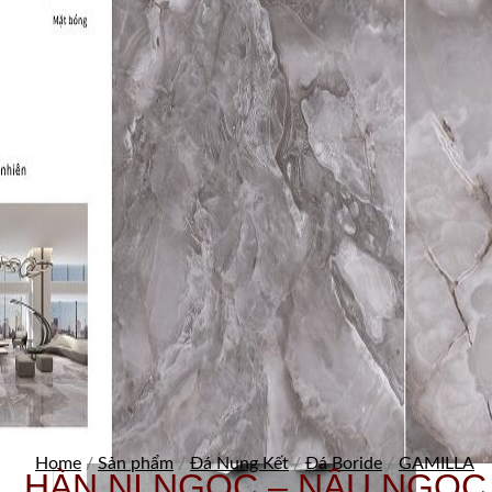
Home
/
Sản phẩm
/
Đá Nung Kết
/
Đá Boride
/
GAMILLA
HÀN NI NGỌC – NÂU NGỌC