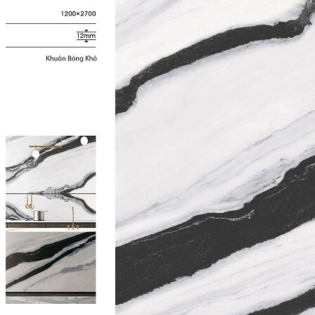
CÔNG TY CỔ PHẦN HSSTONE
Điện thoại: 0988 527 222
Email: kinhdoanh@hsstone.vn
Mã số thuế: 0110421554
Số nhà NV37, Khu đô thị mới Trung Văn, đường T
Nội, Việt Nam
Trụ sở:
Số nhà 59, Dãy 1, Khu tập thể công an Đ