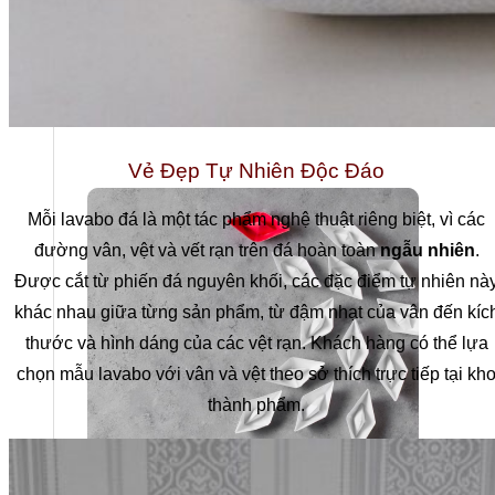
Vẻ Đẹp Tự Nhiên Độc Đáo
Mỗi lavabo đá là một tác phẩm nghệ thuật riêng biệt, vì các
đường vân, vệt và vết rạn trên đá hoàn toàn
ngẫu nhiên
.
Được cắt từ phiến đá nguyên khối, các đặc điểm tự nhiên nà
khác nhau giữa từng sản phẩm, từ đậm nhạt của vân đến kíc
thước và hình dáng của các vệt rạn. Khách hàng có thể lựa
chọn mẫu lavabo với vân và vệt theo sở thích trực tiếp tại kh
thành phẩm.