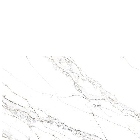
CÔNG TY CỔ PHẦN HSSTONE
Điện thoại: 0988 527 222
Email: kinhdoanh@hsstone.vn
Mã số thuế: 0110421554
Số nhà NV37, Khu đô thị mới Trung Văn, đường T
Nội, Việt Nam
Trụ sở:
Số nhà 59, Dãy 1, Khu tập thể công an Đ