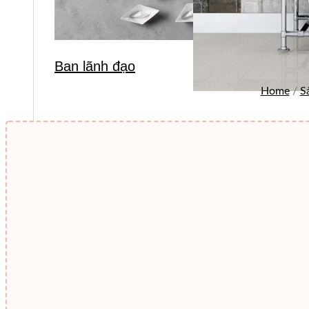
Ban lãnh đạo
Home
/
S