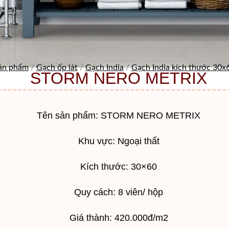
ản phẩm
/
Gạch ốp lát
/
Gạch India
/
Gạch India kích thước 30x6
STORM NERO METRIX
Tên sản phẩm: STORM NERO METRIX
Khu vực: Ngoại thất
Kích thước: 30×60
Quy cách: 8 viên/ hộp
Giá thành: 420.000đ/m2