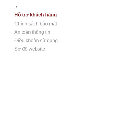
Sơ đồ Website
Hỗ trợ khách hàng
Chính sách bảo mật
An toàn thông tin
Điều khoản sử dụng
Sơ đồ website
LIÊN HỆ VỚI CHÚNG TÔI
Showroom + Văn Phòng:
16TM3B-9 (Số 16, 11TH
Sunrise K) KĐT The Manor Central Park, Phường
Định Công, Hà Nội.
Showroom 2:
SB117 Sao Biển, Vinhomes Ocenan
Park 2, Nghĩa Trụ, Văn Giang, Hưng Yên
Nhà máy chế tác:
Km2 tỉnh lộ 70, xã Tam Hiệp, Thanh
Trì, Hà Nội