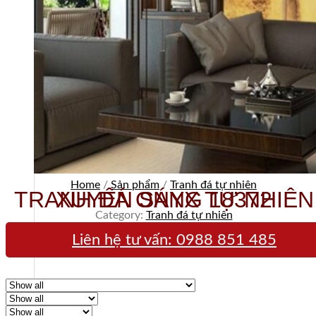
Home
/
Sản phẩm
/
Tranh đá tự nhiên
TRANH ĐÁ ONYX TỰ NHIÊN XUYÊN SÁNG 18372
Category:
Tranh đá tự nhiên
Liên hệ tư vấn:
0988 851 485