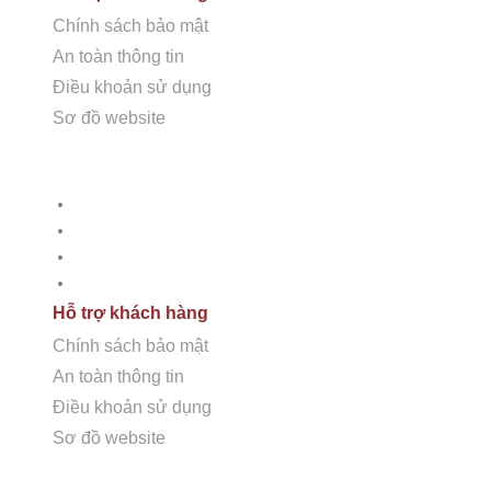
Chính sách bảo mật
An toàn thông tin
Điều khoản sử dụng
Sơ đồ website
CÔNG TY CỔ PHẦN HSSTONE
HỖ TRỢ KHÁCH HÀNG
Điện thoại: 0988 527 222
Chính sách bảo mật
Email: kinhdoanh@hsstone.vn
An toàn thông tin
Điều khoản sử dụng
Mã số thuế: 0110421554
Sơ đồ Website
Hỗ trợ khách hàng
Số nhà NV37, Khu đô thị mới Trung Văn, đường T
Chính sách bảo mật
Nội, Việt Nam
An toàn thông tin
Điều khoản sử dụng
Sơ đồ website
Trụ sở:
Số nhà 59, Dãy 1, Khu tập thể công an Đ