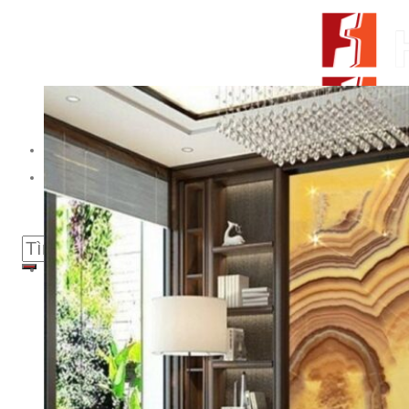
Skip to content
From Surfaces to Spaces
Tìm kiếm:
Giới thiệu