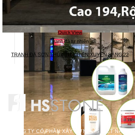
Quick View
Tranh đá tự nhiên
TRANH ĐÁ SƠN THỦY TỰ NHIÊN XUYÊN SÁNG 22
CÔNG TY CỔ PHẦN XÂY DỰNG HS VIỆT NAM