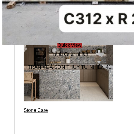
Quick View
Tranh đá tự nhiên
TRANH ĐÁ SƠN THỦY TỰ NHIÊN 41
Stone Care