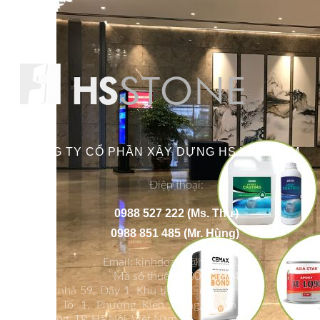
CÔNG TY CỔ PHẦN XÂY DỰNG HS VIỆT NAM
Điện thoại:
0988 527 222 (Ms. Thư)
0988 851 485 (Mr. Hùng)
Email: kinhdoanh@hsstone.vn
Mã số thuế: 0700778564
Số nhà 59, Dãy 1, Khu tập thể công an Đa
Sỹ, Tổ 1, Phường Kiến Hưng, Quận Hà
Đông, TP. Hà Nội, Việt Nam.