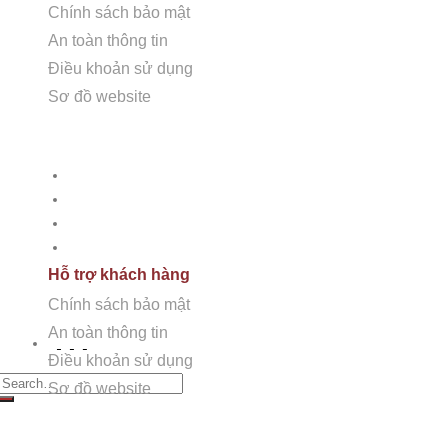
Chính sách bảo mật
Nam.
An toàn thông tin
Showroom + Văn Phòng:
16TM3B-9 (Số 16, 11TH 
Điều khoản sử dụng
Nội.
Sơ đồ website
Showroom 2:
SB117 Sao Biển, Vinhomes Ocenan P
Hỗ trợ khách hàng
Chính sách bảo mật
Nhà máy chế tác:
Km2 tỉnh lộ 70, xã Tam Hiệp, Tha
An toàn thông tin
Nhà máy Sài Gòn:
60/5a Quốc lộ 1A Ấp Tiền Lân 
Điều khoản sử dụng
Sơ đồ Website
Hỗ trợ khách hàng
Chính sách bảo mật
An toàn thông tin
Điều khoản sử dụng
earch for:
Sơ đồ website