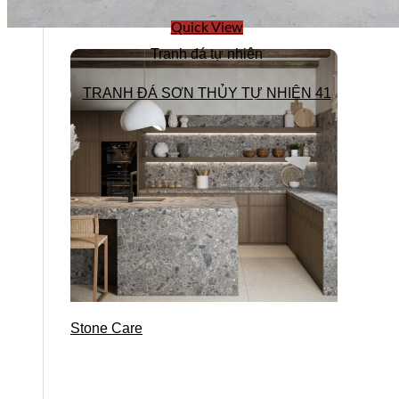
Quick View
Tranh đá tự nhiên
TRANH ĐÁ SƠN THỦY TỰ NHIÊN 41
Stone Care