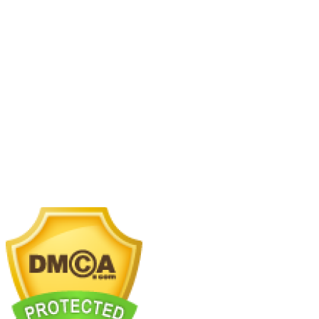
LIÊN HỆ VỚI CHÚNG TÔI
Showroom + Văn Phòng:
16TM3B-9 (Số 16, 11TH
Sunrise K) KĐT The Manor Central Park, Phường
Định Công, Hà Nội.
Showroom 2:
SB117 Sao Biển, Vinhomes Ocenan
Park 2, Nghĩa Trụ, Văn Giang, Hưng Yên
Nhà máy chế tác:
Km2 tỉnh lộ 70, xã Tam Hiệp, Thanh
Trì, Hà Nội