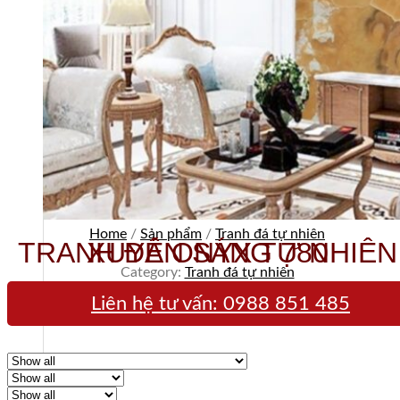
Home
/
Sản phẩm
/
Tranh đá tự nhiên
TRANH ĐÁ ONYX TỰ NHIÊN XUYÊN SÁNG 780
Category:
Tranh đá tự nhiên
Liên hệ tư vấn:
0988 851 485