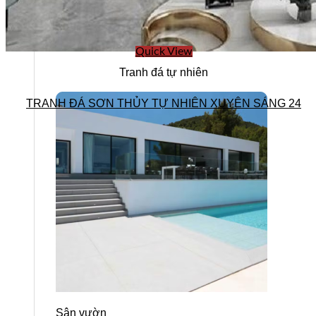
Ốp phòng tắm
Lát sàn phòng tắm
Lavabo
Quick View
Tranh đá tự nhiên
TRANH ĐÁ SƠN THỦY TỰ NHIÊN XUYÊN SÁNG 24
Sân vườn