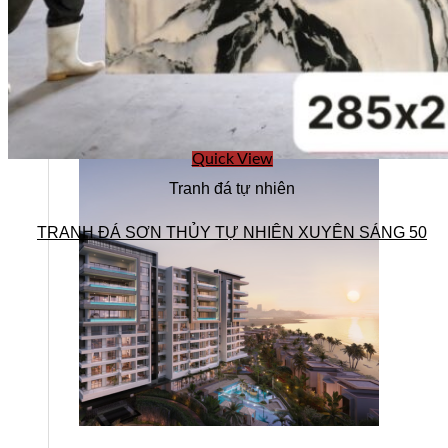
Four Points by Sheraton
Le Pavillon Hội An
WYNDHAM GARDEN Hà Đông
Tòa nhà VinaFor Building
Cải tạo tòa nhà Sun City
Nhà Khách Quân Đội
Quick View
Tranh đá tự nhiên
TRANH ĐÁ SƠN THỦY TỰ NHIÊN XUYÊN SÁNG 50