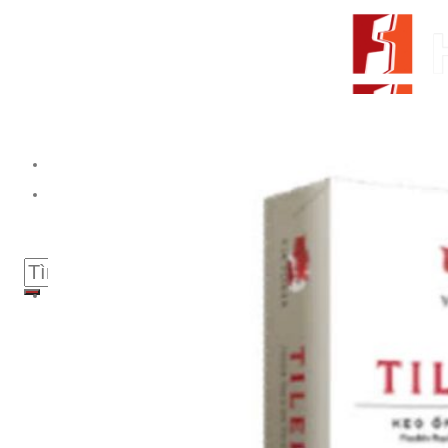
Skip to content
From Surfaces to Spaces
Tìm kiếm:
Giới thiệu