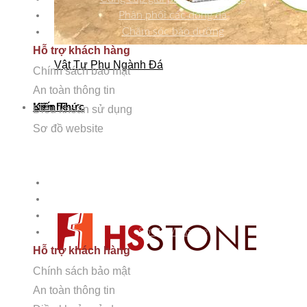
Phân phối các dòng đá
Chăm sóc bảo dưỡng
Hỗ trợ khách hàng
Vật Tư Phụ Ngành Đá
Chính sách bảo mật
An toàn thông tin
Kiến Thức
Liên hệ
Điều khoản sử dụng
Sơ đồ website
HỖ TRỢ KHÁCH HÀNG
Chính sách bảo mật
An toàn thông tin
Điều khoản sử dụng
Sơ đồ Website
Hỗ trợ khách hàng
Chính sách bảo mật
An toàn thông tin