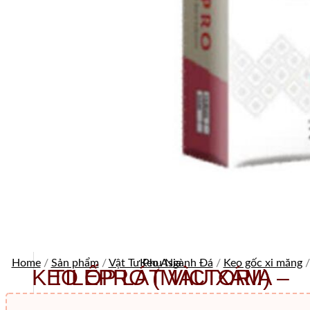
Home
/
Sản phẩm
/
Vật Tư Phụ Ngành Đá
Keo Asia
/
Keo gốc xi măng
/
KEO ỐP LÁT VICTORIA – TILEPRO (MÀU XÁM)