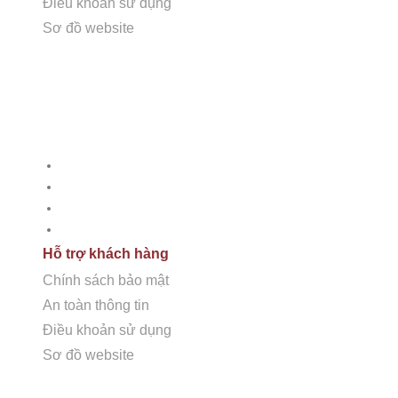
Điều khoản sử dụng
Sơ đồ website
CÔNG TY CỔ PHẦN HSSTONE
Dịch vụ
Điện thoại: 0988 527 222
Tư vấn thiết kế
Email: kinhdoanh@hsstone.vn
Thi công đá tự nhiên
Chăm sóc bảo dưỡng
Mã số thuế: 0110421554
Phân phối đá tự nhiên
Hỗ trợ khách hàng
Số nhà NV37, Khu đô thị mới Trung Văn, đường T
Chính sách bảo mật
Nội, Việt Nam
An toàn thông tin
Điều khoản sử dụng
Sơ đồ website
Trụ sở:
Số nhà 59, Dãy 1, Khu tập thể công an Đ
Hỗ trợ khách hàng