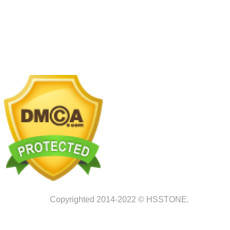
Park 2, Nghĩa Trụ, Văn Giang, Hưng Yên
Nhà máy chế tác:
Km2 tỉnh lộ 70, xã Tam Hiệp, Thanh
Trì, Hà Nội
Copyrighted 2014-2022 © HSSTONE.