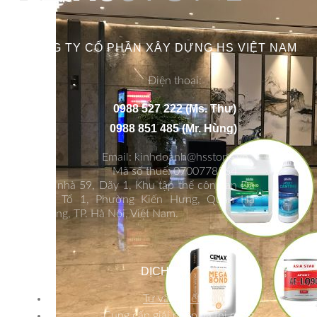
CÔNG TY CỔ PHẦN XÂY DỰNG HS VIỆT NAM
Điện thoại:
0988 527 222 (Ms. Thư)
0988 851 485 (Mr. Hùng)
Email: kinhdoanh@hsstone.vn
Mã số thuế: 0700778564
Số nhà 59, Dãy 1, Khu tập thể công an Đa
Sỹ, Tổ 1, Phường Kiến Hưng, Quận Hà
Đông, TP. Hà Nội, Việt Nam.
DỊCH VỤ
Tư vấn thiết kế
Cung cấp giải pháp và thi công