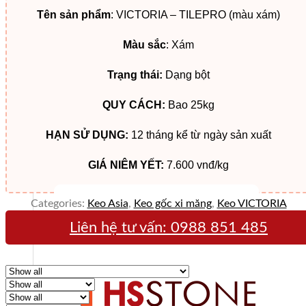
Tên sản phẩm
: VICTORIA – TILEPRO (màu xám)
Màu sắc
: Xám
Trạng thái:
Dạng bột
QUY CÁCH:
Bao 25kg
HẠN SỬ DỤNG:
12 tháng kể từ ngày sản xuất
GIÁ NIÊM YẾT:
7.600 vnđ/kg
Categories:
Keo Asia
,
Keo gốc xi măng
,
Keo VICTORIA
Liên hệ tư vấn:
0988 851 485