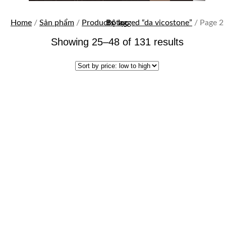
Home
/
Sản phẩm
/
Products tagged “da vicostone”
Bộ lọc
/
Page 2
Showing 25–48 of 131 results