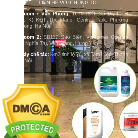
LIÊN HỆ VỚI CHÚNG TÔI
Showroom + Văn Phòng:
16TM3B-9 (Số 16, 11TH
Sunrise K) KĐT The Manor Central Park, Phường
Định Công, Hà Nội.
Showroom 2:
SB117 Sao Biển, Vinhomes Ocenan
Park 2, Nghĩa Trụ, Văn Giang, Hưng Yên
Nhà máy chế tác:
Km2 tỉnh lộ 70, xã Tam Hiệp, Thanh
Trì, Hà Nội