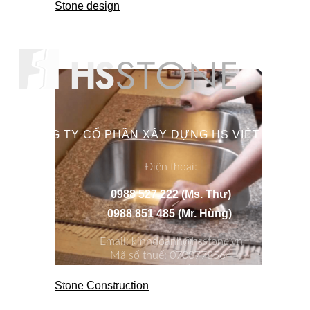
Stone design
CÔNG TY CỔ PHẦN XÂY DỰNG HS VIỆT NAM
Điện thoại:
0988 527 222 (Ms. Thư)
0988 851 485 (Mr. Hùng)
Email: kinhdoanh@hsstone.vn
Mã số thuế: 0700778564
Số nhà 59, Dãy 1, Khu tập thể công an Đa
Sỹ, Tổ 1, Phường Kiến Hưng, Quận Hà
Stone Construction
Đông, TP. Hà Nội, Việt Nam.