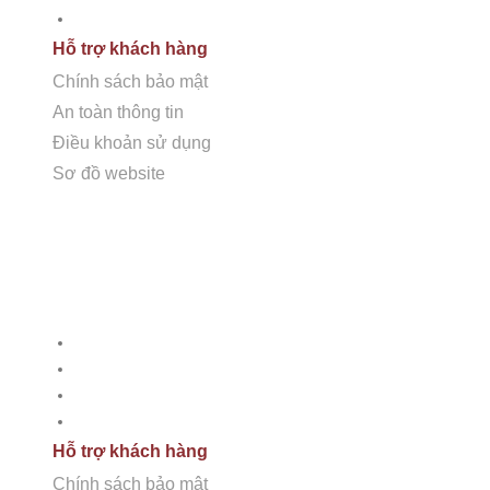
Sơ đồ Website
Hỗ trợ khách hàng
Chính sách bảo mật
An toàn thông tin
Điều khoản sử dụng
Sơ đồ website
Dịch vụ
Tư vấn thiết kế
Thi công đá tự nhiên
Chăm sóc bảo dưỡng
Phân phối đá tự nhiên
Hỗ trợ khách hàng
Chính sách bảo mật