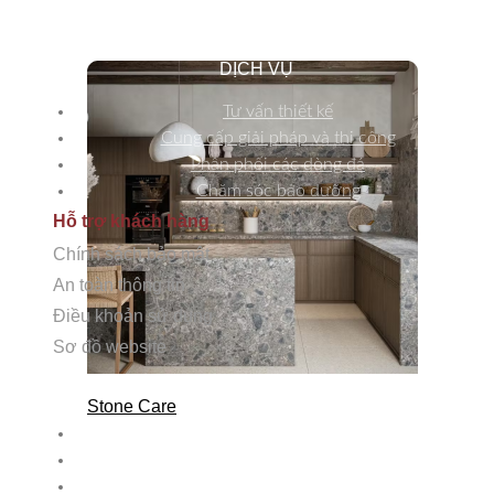
DỊCH VỤ
Tư vấn thiết kế
Cung cấp giải pháp và thi công
Phân phối các dòng đá
Chăm sóc bảo dưỡng
Hỗ trợ khách hàng
Chính sách bảo mật
An toàn thông tin
Điều khoản sử dụng
Sơ đồ website
HỖ TRỢ KHÁCH HÀNG
Stone Care
Chính sách bảo mật
An toàn thông tin
Điều khoản sử dụng