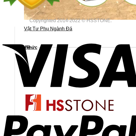
Copyrighted 2014-2022 © HSSTONE.
Vật Tư Phụ Ngành Đá
Kiến Thức
Liên hệ