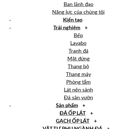
Ban lãnh đạo
Năng lực của chúng tôi
Kiến tạo
Trải nghiệm
Bếp
Lavabo
Tranh đá
Mặt đứng
Thang bộ
Thang máy
Phòng tắm
Lát nên sảnh
Đá sân vườn
Sản phẩm
ĐÁ ỐP LÁT
GẠCH ỐP LÁT
ĐÁ TỰ NHIÊN