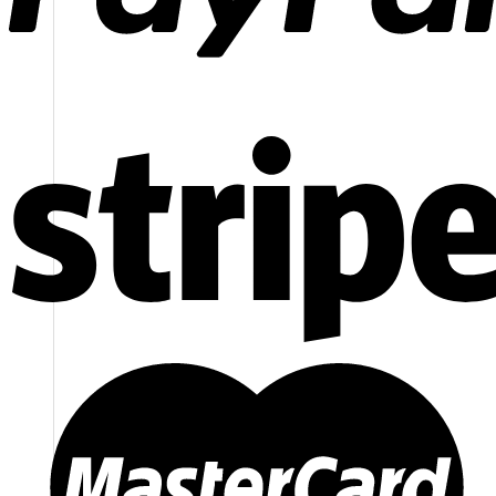
CÔNG TY CỔ PHẦN HSSTONE
Điện thoại: 0988 527 222
Email: kinhdoanh@hsstone.vn
Mã số thuế: 0110421554
Số nhà NV37, Khu đô thị mới Trung Văn, đường T
Nội, Việt Nam
Trụ sở:
Số nhà 59, Dãy 1, Khu tập thể công an Đ