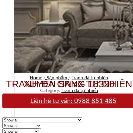
Home
/
Sản phẩm
/
Tranh đá tự nhiên
TRANH ĐÁ ONYX TỰ NHIÊN XUYÊN SÁNG 18320
Category:
Tranh đá tự nhiên
Liên hệ tư vấn:
0988 851 485