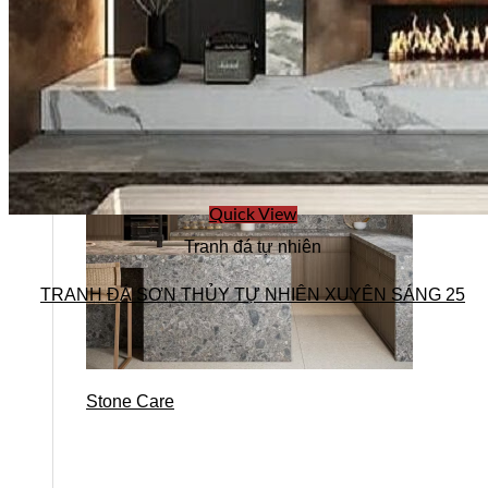
Quick View
Tranh đá tự nhiên
TRANH ĐÁ SƠN THỦY TỰ NHIÊN XUYÊN SÁNG 25
Stone Care