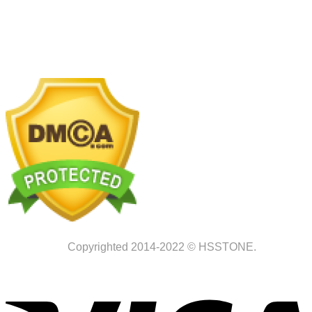
Nhà máy chế tác:
Km2 tỉnh lộ 70, xã Tam Hiệp, Thanh
Trì, Hà Nội
Copyrighted 2014-2022 © HSSTONE.