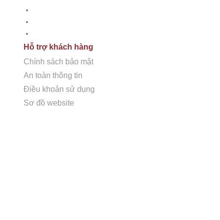
An toàn thông tin
Điều khoản sử dụng
Sơ đồ Website
Hỗ trợ khách hàng
Chính sách bảo mật
An toàn thông tin
Điều khoản sử dụng
Sơ đồ website
LIÊN HỆ VỚI CHÚNG TÔI
Showroom + Văn Phòng:
16TM3B-9 (Số 16, 11TH
Sunrise K) KĐT The Manor Central Park, Phường
Định Công, Hà Nội.
Showroom 2:
SB117 Sao Biển, Vinhomes Ocenan
Park 2, Nghĩa Trụ, Văn Giang, Hưng Yên