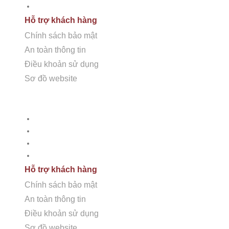
Chăm sóc bảo dưỡng
Hỗ trợ khách hàng
Chính sách bảo mật
An toàn thông tin
CÔNG TY CỔ PHẦN HSSTONE
Điều khoản sử dụng
Sơ đồ website
Điện thoại: 0988 527 222
HỖ TRỢ KHÁCH HÀNG
Email: kinhdoanh@hsstone.vn
Chính sách bảo mật
Mã số thuế: 0110421554
An toàn thông tin
Điều khoản sử dụng
Số nhà NV37, Khu đô thị mới Trung Văn, đường T
Sơ đồ Website
Nội, Việt Nam
Hỗ trợ khách hàng
Chính sách bảo mật
An toàn thông tin
Điều khoản sử dụng
Trụ sở:
Số nhà 59, Dãy 1, Khu tập thể công an Đ
Sơ đồ website