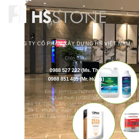
CÔNG TY CỔ PHẦN XÂY DỰNG HS VIỆT NAM
Điện thoại:
0988 527 222 (Ms. Thư)
0988 851 485 (Mr. Hùng)
Email: kinhdoanh@hsstone.vn
Mã số thuế: 0700778564
Số nhà 59, Dãy 1, Khu tập thể công an Đa
Sỹ, Tổ 1, Phường Kiến Hưng, Quận Hà
Đông, TP. Hà Nội, Việt Nam.