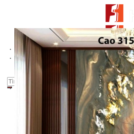
Skip to content
From Surfaces to Spaces
Tìm kiếm:
Giới thiệu