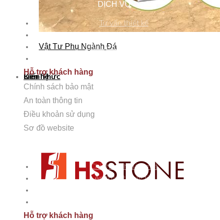
DỊCH VỤ
Tư vấn thiết kế
Cung cấp giải pháp và thi công
Vật Tư Phụ Ngành Đá
Phân phối các dòng đá
Chăm sóc bảo dưỡng
Hỗ trợ khách hàng
Kiến Thức
Liên hệ
Chính sách bảo mật
An toàn thông tin
Điều khoản sử dụng
Sơ đồ website
HỖ TRỢ KHÁCH HÀNG
Chính sách bảo mật
An toàn thông tin
Điều khoản sử dụng
Sơ đồ Website
Hỗ trợ khách hàng