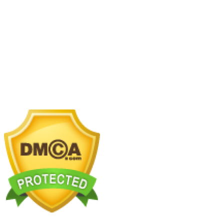
Sunrise K) KĐT The Manor Central Park, Phường
Định Công, Hà Nội.
Showroom 2:
SB117 Sao Biển, Vinhomes Ocenan
Park 2, Nghĩa Trụ, Văn Giang, Hưng Yên
Nhà máy chế tác:
Km2 tỉnh lộ 70, xã Tam Hiệp, Thanh
Trì, Hà Nội