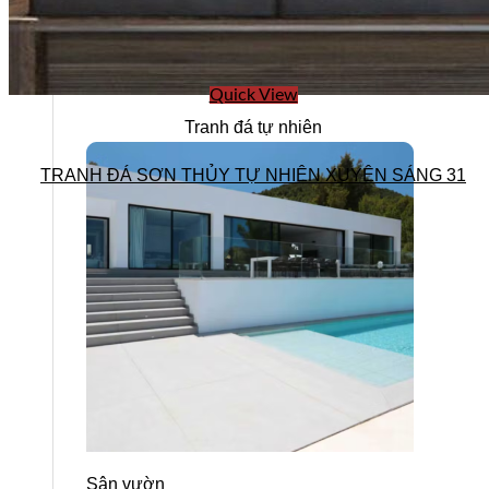
Ốp phòng tắm
Lát sàn phòng tắm
Lavabo
Quick View
Tranh đá tự nhiên
TRANH ĐÁ SƠN THỦY TỰ NHIÊN XUYÊN SÁNG 31
Sân vườn