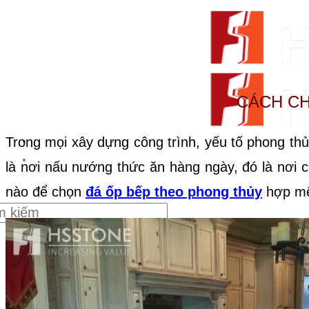
CÁCH CH
Trong mọi xây dựng công trình, yếu tố phong thủy
From Surfaces to Spaces
là nơi nấu nướng thức ăn hàng ngày, đó là nơi 
nào để chọn
đá ốp bếp theo phong thủy
hợp mệ
m:
Giới thiệu