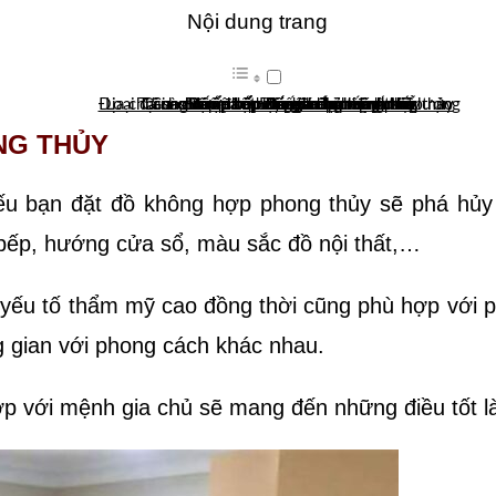
Nội dung trang
Địa chỉ cung cấp đá ốp bếp phong thủy chất lượng
Loại đá nào được sử dụng đá ốp bếp phong thủy
Tại sao nên chọn đá ốp bếp phong thủy
Cách chọn đá ốp bếp theo phong thủy
Gia chủ mệnh thủy nên chọn đá ốp bếp nào
Đá ốp bếp cho gia chủ mệnh mộc
Đá ốp bếp cho gia chủ mệnh hỏa
Đá ốp bếp cho gia chủ mệnh kim
Đá ốp bếp cho gia chủ mệnh thổ
Đá nhân tạo
Đá granite
Đá marble
NG THỦY
u bạn đặt đồ không hợp phong thủy sẽ phá hủy 
bếp, hướng cửa sổ, màu sắc đồ nội thất,…
yếu tố thẩm mỹ cao đồng thời cũng phù hợp với p
gian với phong cách khác nhau.
p với mệnh gia chủ sẽ mang đến những điều tốt là