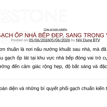
Skip to content
Chia sẻ kinh nghiệm
ẠCH ỐP NHÀ BẾP ĐẸP, SANG TRỌNG 
Posted on
05/06/2026
05/06/2026
by
Nội Dung BTV
 đơn thuần là nơi nấu nướng khuất sau nhà, mà đã 
gạch ốp lát tại khu vực nhà bếp đóng vai trò cực
ởng đến cảm giác rộng hẹp, độ bắt sáng và đặc b
toàn diện và những bí quyết phối gạch chuẩn kiến 