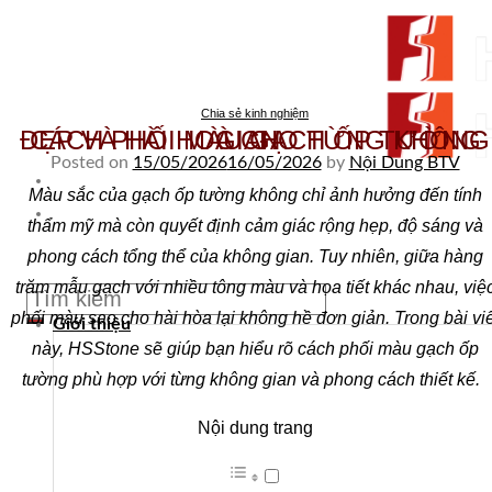
Skip to content
Chia sẻ kinh nghiệm
CÁCH PHỐI MÀU GẠCH ỐP TƯỜNG ĐẸP VÀ HÀI HOÀ CHO TỪNG KHÔNG GIAN
Posted on
15/05/2026
16/05/2026
by
Nội Dung BTV
Màu sắc của gạch ốp tường không chỉ ảnh hưởng đến tính
From Surfaces to Spaces
thẩm mỹ mà còn quyết định cảm giác rộng hẹp, độ sáng và
phong cách tổng thể của không gian. Tuy nhiên, giữa hàng
Tìm kiếm:
trăm mẫu gạch với nhiều tông màu và họa tiết khác nhau, việ
phối màu sao cho hài hòa lại không hề đơn giản. Trong bài viế
Giới thiệu
này, HSStone sẽ giúp bạn hiểu rõ cách phối màu gạch ốp
tường phù hợp với từng không gian và phong cách thiết kế.
Nội dung trang