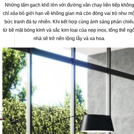
Những tấm gạch khổ lớn với đường vân chạy liên tiếp khôn
Nam.
chỉ xóa bỏ giới hạn về không gian mà còn đóng vai trò như mộ
Showroom + Văn Phòng:
16TM3B-9 (Số 16, 11TH 
bức tranh đá tự nhiên. Khi kết hợp cùng ánh sáng phản chiế
Nội.
từ bề mặt bóng kính và sắc kim loại của nẹp inox, tổng thể ngô
nhà sẽ trở nên lộng lẫy và xa hoa.
Showroom 2:
SB117 Sao Biển, Vinhomes Ocenan P
Nhà máy chế tác:
Km2 tỉnh lộ 70, xã Tam Hiệp, Tha
Nhà máy Sài Gòn:
60/5a Quốc lộ 1A Ấp Tiền Lân 
earch for: