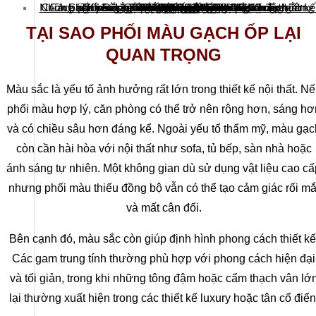
Những nguyên tắc cần biết khi phối màu gạch ốp tườn
Cách phối màu gạch ốp tường theo phong cách thiết kế
Cách phối màu gạch ốp tường theo từng không gian
Cách phối màu gạch ốp tường theo diện tích
Tại sao phối màu gạch ốp lại quan trọng
Không sử dụng gạch ốp quá nhiều màu nổi
Đồng bộ với nội thất và gạch lát nền
Quy tắc phối màu 60-30-10
Chú ý ảnh sáng tự nhiên
Phong cách Minimalist
Phong cách Industrial
Phong cách hiện đại
Phong cách Luxury
Không gian nhỏ
Không gian vừa
Không gian lớn
Phòng khách
Nhà vệ sinh
Phòng ngủ
Nhà bếp
TẠI SAO PHỐI MÀU GẠCH ỐP LẠI
QUAN TRỌNG
Màu sắc là yếu tố ảnh hưởng rất lớn trong thiết kế nội thất. N
phối màu hợp lý, căn phòng có thể trở nên rộng hơn, sáng hơ
và có chiều sâu hơn đáng kể. Ngoài yếu tố thẩm mỹ, màu gạc
còn cần hài hòa với nội thất như sofa, tủ bếp, sàn nhà hoặc
ánh sáng tự nhiên. Một không gian dù sử dụng vật liệu cao cấ
nhưng phối màu thiếu đồng bộ vẫn có thể tạo cảm giác rối mắ
và mất cân đối.
Bên cạnh đó, màu sắc còn giúp định hình phong cách thiết kế
Các gam trung tính thường phù hợp với phong cách hiện đại
và tối giản, trong khi những tông đậm hoặc cẩm thạch vân lớ
lại thường xuất hiện trong các thiết kế luxury hoặc tân cổ điển