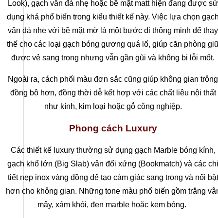
Look), gạch vân đá nhẹ hoặc bề mặt matt hiện đang được sử
dụng khá phổ biến trong kiểu thiết kế này. Việc lựa chọn gạc
vân đá nhẹ với bề mặt mờ là một bước đi thông minh để thay
thế cho các loại gạch bóng gương quá lố, giúp căn phòng gi
CÔNG TY CỔ PHẦN HSSTONE
được vẻ sang trọng nhưng vẫn gần gũi và không bị lỗi mốt.
Điện thoại: 0988 527 222
Ngoài ra, cách phối màu đơn sắc cũng giúp không gian trông
đồng bộ hơn, đồng thời dễ kết hợp với các chất liệu nội thất
Email: kinhdoanh@hsstone.vn
như kính, kim loại hoặc gỗ công nghiệp.
Mã số thuế: 0110421554
Phong cách Luxury
Số nhà NV37, Khu đô thị mới Trung Văn, đường T
Các thiết kế luxury thường sử dụng gạch Marble bóng kính,
Nội, Việt Nam
gạch khổ lớn (Big Slab) vân đối xứng (Bookmatch) và các ch
tiết nẹp inox vàng đồng để tạo cảm giác sang trọng và nổi bậ
hơn cho không gian. Những tone màu phổ biến gồm trắng vâ
mây, xám khói, đen marble hoặc kem bóng.
Trụ sở:
Số nhà 59, Dãy 1, Khu tập thể công an Đ