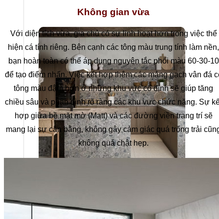
Không gian vừa
Với diện tích vừa, gia chủ có sự linh hoạt hơn trong việc thể
hiện cá tính riêng. Bên cạnh các tông màu trung tính làm nền,
bạn hoàn toàn có thể áp dụng nguyên tắc phối màu 60-30-10
để tạo điểm nhấn. Việc kết hợp thêm các mảng gạch vân đá c
tông màu đậm hơn ở những khu vực cố định sẽ giúp tăng
chiều sâu và phân định rõ ràng các khu vực chức năng. Sự kế
hợp giữa bề mặt mờ (Matt) và các đường viền trang trí sẽ
mang lại sự cân bằng, không gây cảm giác quá trống trải cũn
không quá chật hẹp.
Stone Care