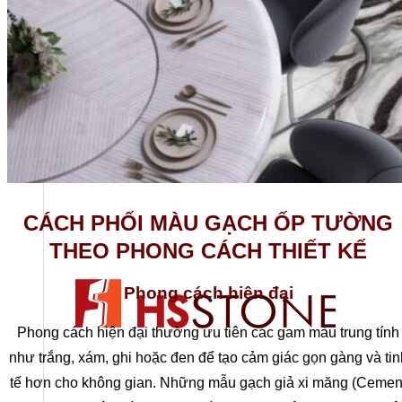
Vật Tư Phụ Ngành Đá
Kiến Thức
Liên hệ
CÁCH PHỐI MÀU GẠCH ỐP TƯỜNG
THEO PHONG CÁCH THIẾT KẾ
Phong cách hiện đại
Phong cách hiện đại thường ưu tiên các gam màu trung tính
như trắng, xám, ghi hoặc đen để tạo cảm giác gọn gàng và tin
tế hơn cho không gian. Những mẫu gạch giả xi măng (Cemen