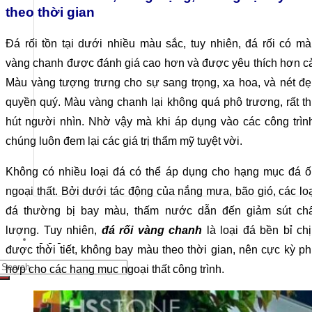
theo thời gian
Nam.
Showroom + Văn Phòng:
16TM3B-9 (Số 16, 11TH 
Đá rối tồn tại dưới nhiều màu sắc, tuy nhiên, đá rối có m
Nội.
vàng chanh được đánh giá cao hơn và được yêu thích hơn c
Màu vàng tượng trưng cho sự sang trọng, xa hoa, và nét đ
Showroom 2:
SB117 Sao Biển, Vinhomes Ocenan P
quyền quý. Màu vàng chanh lại không quá phô trương, rất t
hút người nhìn. Nhờ vậy mà khi áp dụng vào các công trìn
Nhà máy chế tác:
Km2 tỉnh lộ 70, xã Tam Hiệp, Tha
chúng luôn đem lại các giá trị thẩm mỹ tuyệt vời.
Nhà máy Sài Gòn:
60/5a Quốc lộ 1A Ấp Tiền Lân 
Không có nhiều loại đá có thể áp dụng cho hạng mục đá ố
ngoại thất. Bởi dưới tác động của nắng mưa, bão gió, các lo
đá thường bị bay màu, thấm nước dẫn đến giảm sút chấ
lượng. Tuy nhiên,
đá rối vàng chanh
là loại đá bền bỉ ch
được thời tiết, không bay màu theo thời gian, nên cực kỳ p
earch for:
hợp cho các hạng mục ngoại thất công trình.