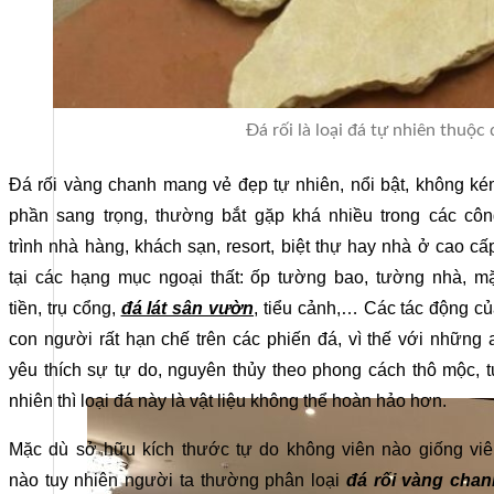
Đá rối là loại đá tự nhiên thuộc
Đá rối vàng chanh mang vẻ đẹp tự nhiên, nổi bật, không k
phần sang trọng, thường bắt gặp khá nhiều trong các côn
trình nhà hàng, khách sạn, resort, biệt thự hay nhà ở cao cấ
tại các hạng mục ngoại thất: ốp tường bao, tường nhà, m
tiền, trụ cổng,
đá lát sân vườn
, tiểu cảnh,… Các tác động c
con người rất hạn chế trên các phiến đá, vì thế với những 
yêu thích sự tự do, nguyên thủy theo phong cách thô mộc, 
nhiên thì loại đá này là vật liệu không thể hoàn hảo hơn.
Mặc dù sở hữu kích thước tự do không viên nào giống viê
nào tuy nhiên người ta thường phân loại
đá rối vàng chan