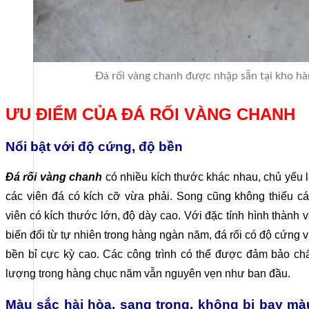
Đá rối vàng chanh được nhập sẵn tại kho h
CÔNG TY CỔ PHẦN HSSTONE
Điện thoại: 0988 527 222
ƯU ĐIỂM CỦA ĐÁ RỐI VÀNG CHANH
Email: kinhdoanh@hsstone.vn
Nổi bật với độ cứng, độ bền
Mã số thuế: 0110421554
Đá rối vàng chanh
có nhiều kích thước khác nhau, chủ yếu 
các viên đá có kích cỡ vừa phải. Song cũng không thiếu c
Số nhà NV37, Khu đô thị mới Trung Văn, đường T
viên có kích thước lớn, độ dày cao. Với đặc tính hình thành 
Nội, Việt Nam
biến đổi từ tự nhiên trong hàng ngàn năm, đá rối có độ cứng 
bền bỉ cực kỳ cao. Các công trình có thể được đảm bảo ch
lượng trong hàng chục năm vẫn nguyên vẹn như ban đầu.
Trụ sở:
Số nhà 59, Dãy 1, Khu tập thể công an Đ
Màu sắc hài hòa, sang trọng, không bị bay mà