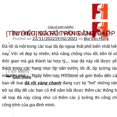
Skip to content
Chia sẻ kinh nghiệm
[TÌM HIỂU] ĐÁ RỐI VÀNG CHANH ỐP TƯỜNG NGOÀI TRỜI ĐẲNG CẤP
Posted on
23/11/2022
19/02/2025
by
Bùi Văn Hùng
Đá rối là một trong các loại đá ốp ngoại thất phổ biến nhất hi
From Surfaces to Spaces
nay. Với vẻ đẹp tự nhiên, khả năng chống chịu tốt, bền bỉ v
thời gian mà giá thành lại hợp lý,,.. loại đá này rất được y
Tìm kiếm:
thích trong các hạng mục ốp sân vườn, lối đi, ốp tường rà
mặt tiền nhà,… Ngày hôm nay, HSStone sẽ giới thiệu đến c
Giới thiệu
bạn về loại
đá rối vàng chanh
đang cực kỳ ”hot” những nă
trở lại đây để các bạn có thể nắm bắt được thêm các thông t
về loại đá này cũng như có thêm các ý tưởng thi công ch
công trình của gia đình mình.