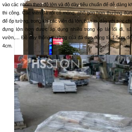
vào các nhóm theo độ lớn và độ dày tiêu chuẩn để dễ dàng k
thi công. Các viên đá rối có mỏng, nhỏ gọn hơn thường dù
để ốp tường, trong khi các viên đá lớn, bản to, dày với sức ch
đựng lớn hơn được áp dụng nhiều trong ốp lát lối đi, sâ
vườn,… Độ dày thông thường của đá dao động từ 1.5cm đế
4cm.