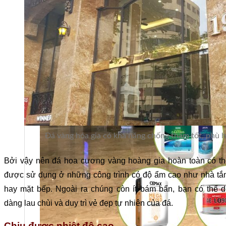
Đá vàng hóa gia có khả năng chống thấm tốt, phù h
Bởi vậy nên đá hoa cương vàng hoàng gia hoàn toàn có th
được sử dụng ở những công trình có độ ẩm cao như nhà tắ
hay mặt bếp. Ngoài ra chúng còn ít bám bẩn, bạn có thể 
dàng lau chùi và duy trì vẻ đẹp tự nhiên của đá.
Chịu được nhiệt độ cao