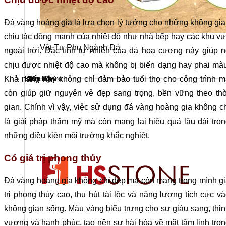
Đá vàng hoàng gia là lựa chọn lý tưởng cho những không gi
chịu tác động mạnh của nhiệt độ như nhà bếp hay các khu v
Vật Tư Phụ Ngành Đá
ngoài trời. Đặc tính tự nhiên của đá hoa cương này giúp 
chịu được nhiệt độ cao mà không bị biến dạng hay phai mà
Khả năng này không chỉ đảm bảo tuổi thọ cho công trình 
Kiến Thức
Liên hệ
còn giúp giữ nguyên vẻ đẹp sang trọng, bền vững theo th
gian. Chính vì vậy, việc sử dụng đá vàng hoàng gia không c
là giải pháp thẩm mỹ mà còn mang lại hiệu quả lâu dài tro
những điều kiện môi trường khắc nghiệt.
Có giá trị phong thủy
Đá vàng hoàng gia không chỉ đẹp mà còn mang trong mình g
trị phong thủy cao, thu hút tài lộc và năng lượng tích cực v
không gian sống. Màu vàng biểu trưng cho sự giàu sang, thị
vượng và hạnh phúc, tạo nên sự hài hòa về mặt tâm linh tro