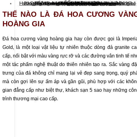
Hướng dẫn cách bảo quản đá vàng hoàng gia bền màu
Báo giá đá hoa cương vàng hóa gia mới nhất 2025
Dùng đá vàng hoàng gia lát sàn nhà, cầu thang bộ
Thế nào là đá hoa cương vàng hoàng gia
Những ứng dụng của đá vàng hoàng gia
Tại sao nên sử dụng đá vàng hoàng gia
Chú ý vệ sinh và bảo dưỡng định kỳ
Hạn chế tác động mạnh
Chịu được nhiệt độ cao
Chống thấm hiệu quả
Có giá trị phong thủy
Ốp tường nhà tắm
Đa dạng ứng dụng
Tính thẩm mỹ cao
Ốp lát mặt tiền
Làm mặt bếp
Độ bền cao
THẾ NÀO LÀ ĐÁ HOA CƯƠNG VÀN
HOÀNG GIA
Đá hoa cương vàng hoàng gia hay còn được gọi là Imperia
Gold, là một loại vật liệu tự nhiên thuộc dòng đá granite c
cấp, nổi bật với màu vàng rực rỡ và các đường vân tinh tế n
một tác phẩm nghệ thuật do thiên nhiên tạo ra. Sắc vàng đ
trưng của đá không chỉ mang lại vẻ đẹp sang trọng, quý ph
mà còn gợi lên sự ấm áp và gần gũi, phù hợp với các khô
gian đẳng cấp như biệt thự, khách sạn 5 sao hay những cô
trình thương mại cao cấp.