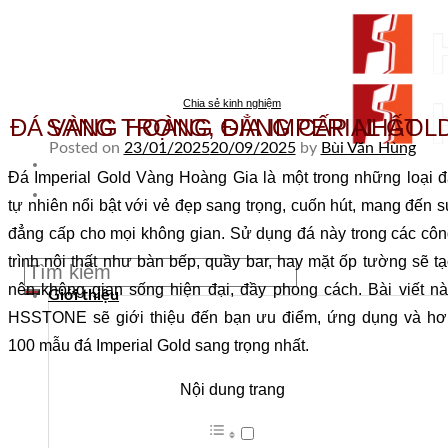
Skip to content
Chia sẻ kinh nghiệm
ĐÁ VÀNG HOÀNG GIA IMPERIAL GOLD SANG TRỌNG, ĐẲNG CẤP NHẤT
Posted on
23/01/2025
20/09/2025
by
Bùi Văn Hùng
Đá Imperial Gold Vàng Hoàng Gia là một trong những loại 
From Surfaces to Spaces
tự nhiên nổi bật với vẻ đẹp sang trọng, cuốn hút, mang đến 
đẳng cấp cho mọi không gian. Sử dụng đá này trong các cô
Tìm kiếm:
trình nội thất như bàn bếp, quầy bar, hay mặt ốp tường sẽ t
nên không gian sống hiện đại, đầy phong cách. Bài viết n
Giới thiệu
HSSTONE sẽ giới thiệu đến bạn ưu điểm, ứng dụng và hơ
100 mẫu đá Imperial Gold sang trọng nhất.
Nội dung trang