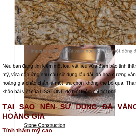
Stone design
imperial gold hay đá vàng hoàng gia là một dòng đ
Nếu bạn đang tìm kiếm một loại vật liệu vừa đảm bảo tính th
mỹ, vừa đáp ứng nhu cầu sử dụng lâu dài, đá hoa cương và
hoàng gia chắc chắn là một lựa chọn không thể bỏ qua. Th
khảo bài viết của HSSTONE để biết thêm chi tiết nhé.
TẠI SAO NÊN SỬ DỤNG ĐÁ VÀN
HOÀNG GIA
Stone Construction
Tính thẩm mỹ cao