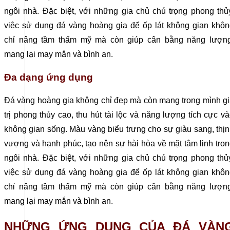
ngôi nhà. Đặc biệt, với những gia chủ chú trọng phong thủ
việc sử dụng đá vàng hoàng gia để ốp lát không gian khô
chỉ nâng tầm thẩm mỹ mà còn giúp cân bằng năng lượng
mang lại may mắn và bình an.
CÔNG TY CỔ PHẦN HSSTONE
Đa dạng ứng dụng
Điện thoại: 0988 527 222
Đá vàng hoàng gia không chỉ đẹp mà còn mang trong mình g
Email: kinhdoanh@hsstone.vn
trị phong thủy cao, thu hút tài lộc và năng lượng tích cực v
Mã số thuế: 0110421554
không gian sống. Màu vàng biểu trưng cho sự giàu sang, thị
vượng và hạnh phúc, tạo nên sự hài hòa về mặt tâm linh tro
Số nhà NV37, Khu đô thị mới Trung Văn, đường T
ngôi nhà. Đặc biệt, với những gia chủ chú trọng phong thủ
Nội, Việt Nam
việc sử dụng đá vàng hoàng gia để ốp lát không gian khô
chỉ nâng tầm thẩm mỹ mà còn giúp cân bằng năng lượng
mang lại may mắn và bình an.
NHỮNG ỨNG DỤNG CỦA ĐÁ VÀN
Trụ sở:
Số nhà 59, Dãy 1, Khu tập thể công an Đ