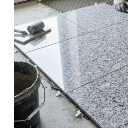
CÔNG TY CỔ PHẦN HSSTONE
Điện thoại: 0988 527 222
Email: kinhdoanh@hsstone.vn
Mã số thuế: 0110421554
Số nhà NV37, Khu đô thị mới Trung Văn, đường T
Nội, Việt Nam
Trụ sở:
Số nhà 59, Dãy 1, Khu tập thể công an Đ