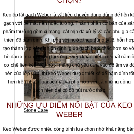
CHỌN?
Keo ốp lát gạch Weber là vật liệu chuyên dụng dùng để liên k
gạch với bề mặt nền hoặc tường. Thành phần cơ bản của sả
phẩm thường gồm xi măng, cát mịn đã xử lý và các phụ gia cả
thiện độ bám dính. Khi pha với nước theo đúng tỷ lệ, hỗn hợ
tạo thành lớp kết dính ổn định, giúp gạch bám chắc hơn so vớ
hồ dầu xi măng thông thường. Điểm khác biệt lớn nhất nằm 
cơ chế liên kết. Nếu hồ xi măng chủ yếu dựa vào độ ẩm và đ
nén của lớp vữa, thì keo Weber được thiết kế để bám dính tố
hơn trên nhiều loại bề mặt và phù hợp với cả những dòng
gạch hiện đại có độ hút nước thấp.
NHỮNG ƯU ĐIỂM NỔI BẬT CỦA KEO
Stone Care
WEBER
Keo Weber được nhiều công trình lựa chọn nhờ khả năng bá