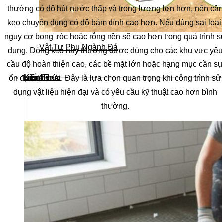
thường có độ hút nước thấp và trọng lượng lớn hơn, nên cầ
keo chuyên dụng có độ bám dính cao hơn. Nếu dùng sai loại
nguy cơ bong tróc hoặc rỗng nền sẽ cao hơn trong quá trình 
Vật Tư Phụ Ngành Đá
dụng. Dòng keo này thường được dùng cho các khu vực yê
cầu độ hoàn thiện cao, các bề mặt lớn hoặc hạng mục cần s
Kiến Thức
Liên hệ
ổn định lâu dài. Đây là lựa chọn quan trọng khi công trình sử
dụng vật liệu hiện đại và có yêu cầu kỹ thuật cao hơn bình
thường.