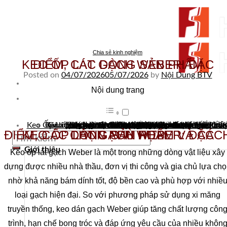
Skip to content
Chia sẻ kinh nghiệm
KEO ỐP LÁT GẠCH WEBER: ĐẶC ĐIỂM, CÁC DÒNG SẢN PHẨM
Posted on
04/07/2026
05/07/2026
by
Nội Dung BTV
Nội dung trang
From Surfaces to Spaces
Các dòng keo ốp lát gạch Weber phổ biến hiện na
Keo dùng cho gạch ceramic và gạch kích thước nh
Những ưu điểm nổi bật của keo Weber
Keo dành cho gạch porcelain và gạch khổ lớn
Keo Ốp Lát Gạch Weber: Đặc Điểm, Các Dòng Sản Phẩm Và Cách Chọn Phù Hợp
Chọn theo điều kiện công trình
Chọn theo vị trí thi công
Keo ốp lát gạch Weber là gì? Vì sao được nhiều công trình lựa chọn?
Chọn theo loại gạch
Cách lựa chọn keo Weber phù hợp với từng nhu cầu sử dụng
Keo chuyên dùng cho khu vực chịu tải hoặc điều kiện đặc biệt
Keo sử dụng cho khu vực thường xuyên tiếp xúc với nước
Tìm kiếm:
KEO ỐP LÁT GẠCH WEBER: ĐẶC ĐIỂM, CÁC DÒNG SẢN PHẨM VÀ CÁCH CHỌN PHÙ HỢP
Giới thiệu
Keo ốp lát gạch Weber là một trong những dòng vật liệu xây
dựng được nhiều nhà thầu, đơn vị thi công và gia chủ lựa ch
nhờ khả năng bám dính tốt, độ bền cao và phù hợp với nhiề
loại gạch hiện đại. So với phương pháp sử dụng xi măng
truyền thống, keo dán gạch Weber giúp tăng chất lượng côn
trình, hạn chế bong tróc và đáp ứng yêu cầu của nhiều khôn