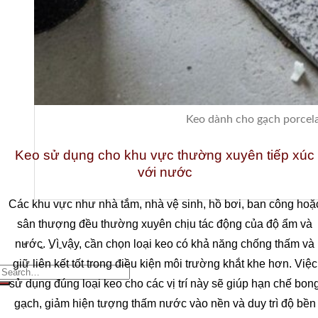
Nam.
Showroom + Văn Phòng:
16TM3B-9 (Số 16, 11TH 
Nội.
Showroom 2:
SB117 Sao Biển, Vinhomes Ocenan P
Keo dành cho gạch porcelai
Nhà máy chế tác:
Km2 tỉnh lộ 70, xã Tam Hiệp, Tha
Keo sử dụng cho khu vực thường xuyên tiếp xúc
Nhà máy Sài Gòn:
60/5a Quốc lộ 1A Ấp Tiền Lân 
với nước
Các khu vực như nhà tắm, nhà vệ sinh, hồ bơi, ban công hoặ
sân thượng đều thường xuyên chịu tác động của độ ẩm và
nước. Vì vậy, cần chọn loại keo có khả năng chống thấm và
giữ liên kết tốt trong điều kiện môi trường khắt khe hơn. Việc
earch for:
sử dụng đúng loại keo cho các vị trí này sẽ giúp hạn chế bon
gạch, giảm hiện tượng thấm nước vào nền và duy trì độ bền