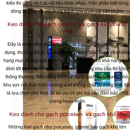
kiện thi công và loại vật liệu khác nhau. Việc phân biệt từng
dòng sẽ giúp người dùng tránh lựa chọn sai sản phẩm.
Keo dùng cho gạch ceramic và gạch kích thước
nhỏ
Đây là nhóm keo phù hợp với các loại gạch ceramic thông
dụng, thường được sử dụng trong nhà ở dân dụng và những
hạng mục không quá phức tạp. Loại keo này có khả năng bá
dính tốt trên các bề mặt cơ bản và đáp ứng nhu cầu thi công
thông thường. Nếu công trình sử dụng gạch kích thước nhỏ,
khu vực nội thất hoặc những vị trí không chịu tải trọng lớn, đâ
là lựa chọn phù hợp để tối ưu chi phí mà vẫn đảm bảo chất
lượng hoàn thiện.
Keo dành cho gạch porcelain và gạch khổ lớn
Những loại gạch như porcelain, granite hay gạch khổ lớn