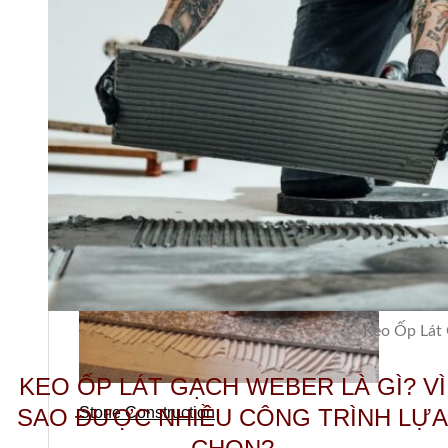
Stone design
Keo Ốp Lát
KEO ỐP LÁT GẠCH WEBER LÀ GÌ? VÌ
SAO ĐƯỢC NHIỀU CÔNG TRÌNH LỰA
Stone Construction