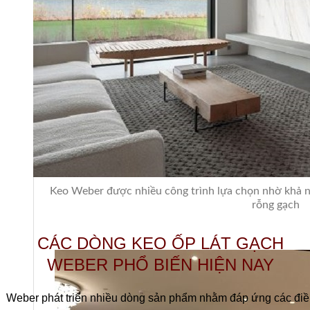
Keo Weber được nhiều công trình lựa chọn nhờ khả n
rỗng gạch
CÁC DÒNG KEO ỐP LÁT GẠCH
WEBER PHỔ BIẾN HIỆN NAY
Weber phát triển nhiều dòng sản phẩm nhằm đáp ứng các điề