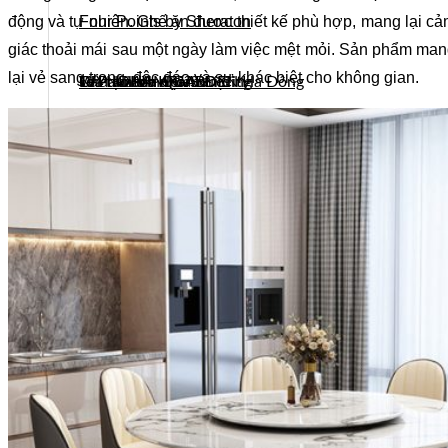
Four Points by Sheraton
động và tự nhiên. Ghế ăn được thiết kế phù hợp, mang lại c
giác thoải mái sau một ngày làm việc mệt mỏi. Sản phẩm ma
lại vẻ sang trọng, độc đáo và sự khác biệt cho không gian.
Le Pavillon Hội An
WYNDHAM GARDEN Hà Đông
Tòa nhà VinaFor Building
Cải tạo tòa nhà Sun City
Nhà Khách Quân Đội