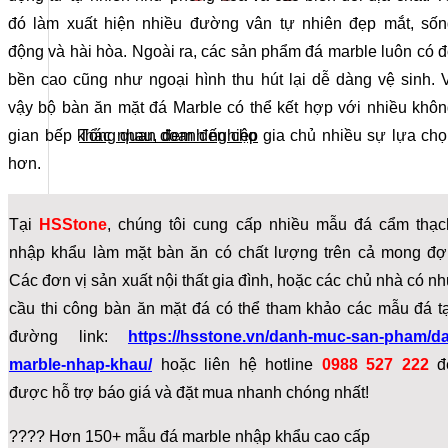
đó làm xuất hiện nhiều đường vân tự nhiên đẹp mắt, sốn
động và hài hòa. Ngoài ra, các sản phẩm đá marble luôn có 
bền cao cũng như ngoại hình thu hút lại dễ dàng vệ sinh. 
vậy bộ bàn ăn mặt đá Marble có thể kết hợp với nhiều khô
gian bếp khác nhau, đem đến cho gia chủ nhiều sự lựa ch
Tổng quan doanh nghiệp
hơn.
Tại
HSStone
, chúng tôi cung cấp nhiều mẫu đá cẩm thạc
nhập khẩu làm mặt bàn ăn có chất lượng trên cả mong đợi
Các đơn vị sản xuất nội thất gia đình, hoặc các chủ nhà có nh
cầu thi công bàn ăn mặt đá có thể tham khảo các mẫu đá tạ
đường link:
https://hsstone.vn/danh-muc-san-pham/da
marble-nhap-khau/
hoặc liên hệ hotline
0988 527 222
đ
được hỗ trợ báo giá và đặt mua nhanh chóng nhất!
???? Hơn 150+ mẫu đá marble nhập khẩu cao cấp