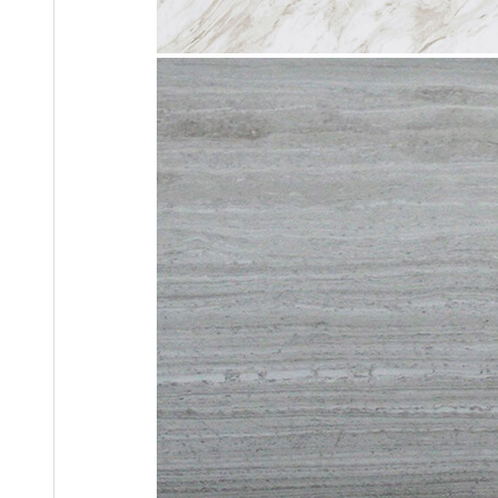
CÔNG TY CỔ PHẦN HSSTONE
Điện thoại: 0988 527 222
Email: kinhdoanh@hsstone.vn
Mã số thuế: 0110421554
Số nhà NV37, Khu đô thị mới Trung Văn, đường T
Nội, Việt Nam
Trụ sở:
Số nhà 59, Dãy 1, Khu tập thể công an Đ