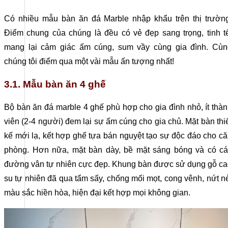
Có nhiều mẫu bàn ăn đá Marble nhập khẩu trên thị trường
Điểm chung của chúng là đều có vẻ đẹp sang trọng, tinh t
mang lại cảm giác ấm cúng, sum vầy cùng gia đình. Cùn
chúng tôi điểm qua một vài mẫu ấn tượng nhất!
3.1. Mẫu bàn ăn 4 ghế
Bộ bàn ăn đá marble 4 ghế phù hợp cho gia đình nhỏ, ít thà
viên (2-4 người) đem lại sự ấm cúng cho gia chủ. Mặt bàn thi
kế mới lạ, kết hợp ghế tựa bán nguyệt tạo sự độc đáo cho c
phòng. Hơn nữa, mặt bàn dày, bề mặt sáng bóng và có cá
đường vân tự nhiên cực đẹp. Khung bàn được sử dụng gỗ c
su tự nhiên đã qua tẩm sấy, chống mối mọt, cong vênh, nứt n
màu sắc hiền hòa, hiện đại kết hợp mọi không gian.