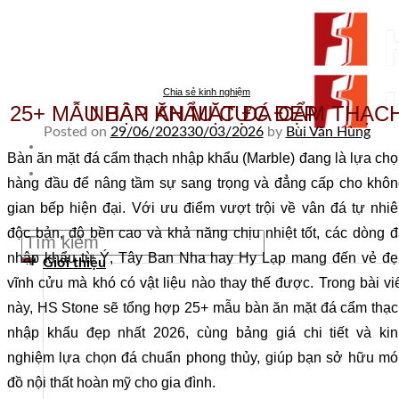
Skip to content
Chia sẻ kinh nghiệm
25+ MẪU BÀN ĂN MẶT ĐÁ CẨM THẠCH NHẬP KHẨU CỰC ĐẸP
Posted on
29/06/2023
30/03/2026
by
Bùi Văn Hùng
Bàn ăn mặt đá cẩm thạch nhập khẩu (Marble) đang là lựa ch
From Surfaces to Spaces
hàng đầu để nâng tầm sự sang trọng và đẳng cấp cho khôn
gian bếp hiện đại. Với ưu điểm vượt trội về vân đá tự nhi
Tìm kiếm:
độc bản, độ bền cao và khả năng chịu nhiệt tốt, các dòng 
nhập khẩu từ Ý, Tây Ban Nha hay Hy Lạp mang đến vẻ đẹ
Giới thiệu
vĩnh cửu mà khó có vật liệu nào thay thế được. Trong bài vi
này, HS Stone sẽ tổng hợp 25+ mẫu bàn ăn mặt đá cẩm thạ
nhập khẩu đẹp nhất 2026, cùng bảng giá chi tiết và kin
nghiệm lựa chọn đá chuẩn phong thủy, giúp bạn sở hữu mó
đồ nội thất hoàn mỹ cho gia đình.