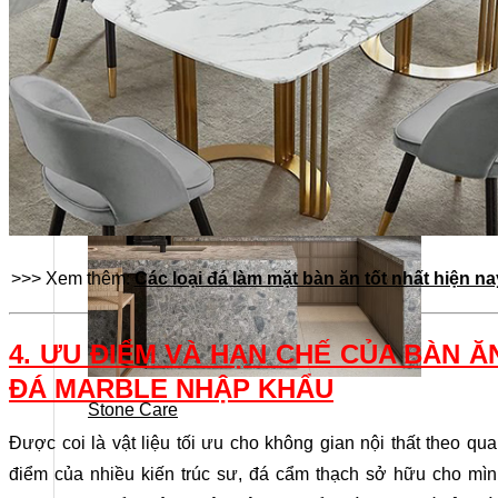
>>> Xem thêm:
Các loại đá làm mặt bàn ăn tốt nhất hiện na
4. ƯU ĐIỂM VÀ HẠN CHẾ CỦA BÀN Ă
ĐÁ MARBLE NHẬP KHẨU
Stone Care
Được coi là vật liệu tối ưu cho không gian nội thất theo qu
điểm của nhiều kiến trúc sư, đá cẩm thạch sở hữu cho mì