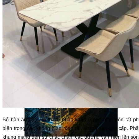
Tuyển dụng
Kiến tạo
Bộ bàn ăn đá cẩm thạch nhập khẩu 6 ghế hình tròn rất ph
biến trong các không gian rộng rãi, khách sạn cao cấp. Ph
khung mang đến sự chắc chắn, các đường vân hiện lên sốn