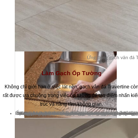
Stone design
Ứng dụng gạch vân đá Tr
Làm Gạch Ốp Tường
Không chỉ giới hạn ở việc lát nền, gạch vân đá Travertine cò
rất được ưa chuộng trong việc ốp tường để tạo điểm nhấn kiế
trúc và nâng tầm không gian.
Tường phòng khách: Ốp một mảng tường lớn phía sau TV hoặc sofa bằng gạch ốp tường vân đá Travertine sẽ tạo nên một bức tranh sống động, thu hút mọi ánh nhìn. Bạn có thể chọn vân đối xứng để tạo hiệu ứng ấn tượng hơn
Ốp cột, vách ngăn: Gạch vân đá Travertine có thể dùng để ốp các cột trụ hoặc vách ngăn trong nhà, biến chúng thành những điểm nhấn kiến trúc độc đáo, giúp không gian thêm phần bề thế và sang trọng.
Phòng tắm: Với khả năng chống thấm và kháng nước vượt trội, gạch vân đá Travertine là vật liệu lý tưởng để ốp tường phòng tắm. Chúng không chỉ mang lại vẻ đẹp sang trọng như spa mà còn dễ dàng vệ sinh, chống ẩm mốc hiệu quả.
Stone Construction