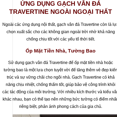
ỨNG DỤNG GẠCH VÂN ĐÁ
TRAVERTINE NGOÀI NGOẠI THẤT
Ngoài các ứng dụng nội thất, gạch vân đá Travertine còn là lự
CÔNG TY CỔ PHẦN HSSTONE
chọn xuất sắc cho các không gian ngoài trời nhờ khả năng
chống chịu tốt với các yếu tố thời tiết.
Điện thoại: 0988 527 222
Ốp Mặt Tiền Nhà, Tường Bao
Email: kinhdoanh@hsstone.vn
Sử dụng gạch vân đá Travertine để ốp mặt tiền nhà hoặc
Mã số thuế: 0110421554
tường bao là một lựa chọn tuyệt vời để tăng thêm vẻ đẹp kiế
Số nhà NV37, Khu đô thị mới Trung Văn, đường T
trúc và sự vững chãi cho ngôi nhà. Gạch Travertine có khả
Nội, Việt Nam
năng chịu nhiệt, chống thấm tốt, giúp bảo vệ công trình khỏi
các tác động của môi trường. Với nhiều kích thước và kiểu vâ
khác nhau, bạn có thể tạo nên những bức tường có điểm nhấ
riêng biệt, phản ánh phong cách của gia chủ.
Trụ sở:
Số nhà 59, Dãy 1, Khu tập thể công an Đ