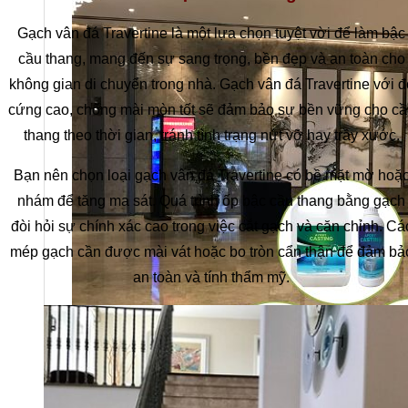
Gạch vân đá Travertine là một lựa chọn tuyệt vời để làm bậc
cầu thang, mang đến sự sang trọng, bền đẹp và an toàn cho
không gian di chuyển trong nhà. Gạch vân đá Travertine với đ
cứng cao, chống mài mòn tốt sẽ đảm bảo sự bền vững cho cầ
thang theo thời gian, tránh tình trạng nứt vỡ hay trầy xước.
Bạn nên chọn loại gạch vân đá Travertine có bề mặt mờ hoặ
nhám để tăng ma sát. Quá trình ốp bậc cầu thang bằng gạch
đòi hỏi sự chính xác cao trong việc cắt gạch và căn chỉnh. Cá
mép gạch cần được mài vát hoặc bo tròn cẩn thận để đảm bả
an toàn và tính thẩm mỹ.