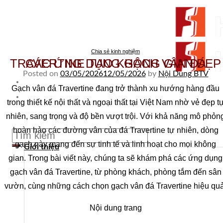
Skip to content
Chia sẻ kinh nghiệm
CÁC ỨNG DỤNG GẠCH VÂN ĐÁ TRAVERTINE TẠO KHÔNG GIAN ĐẸP
Posted on
03/05/2026
12/05/2026
by
Nội Dung BTV
Gạch vân đá Travertine đang trở thành xu hướng hàng đầu
From Surfaces to Spaces
trong thiết kế nội thất và ngoại thất tại Việt Nam nhờ vẻ đẹp t
nhiên, sang trọng và độ bền vượt trội. Với khả năng mô phỏn
Tìm kiếm:
hoàn hảo các đường vân của đá Travertine tự nhiên, dòng
gạch này mang đến sự tinh tế và linh hoạt cho mọi không
Giới thiệu
gian.
Trong bài viết này, chúng ta sẽ khám phá các ứng dụng
gạch vân đá Travertine, từ phòng khách, phòng tắm đến sân
vườn, cùng những cách chọn gạch vân đá Travertine hiệu quả
Nội dung trang